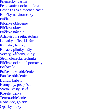
Priemerky, pásma
Pestovanie a ochrana lesa
Lesná ťažba a mechanizácia
Baličky na stromčeky
Pilčík
Pilčícke oblečenie
Pilčícka obuv
Pilčícke náradie
Adaptéry na pílu, stojany
Lopatky, háky, kliešte
Kanistre, lieviky
Reťaze, pilníky, lišty
Sekery, káľačky, kliny
Stromolezecká technika
Pilčícke ochranné pomôcky
Poľovník
Poľovnícke oblečenie
Pánske oblečenie
Bundy, kabáty
Komplety, pršiplášte
Svetre, vesty, saká
Košele, tričká
Termo-oblečenie
Nohavice, golfky
Opasky, traky