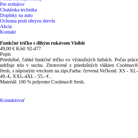
Pre rezbárov
Chatárska technika
Doplnky na auto
Ochrana proti ohryzu drevín
Akcia
Kontakt
Funkčné tričko s dlhým rukávom Visible
49,00 €
Kód: 92-477
Popis
Priedušné, ľahké funkčné tričko vo výstražných farbách. Počas práce
udržuje telo v suchu. Zhotovené z priedušných vlákien Coolmax®
fresh, s náprsným vreckom na zips.Farba: červená.Veľkosti: XS - XL-
49.-€, XXL-4XL - 55.- € ,
Materiál: 100 % polyester Coolmax® fresh.
Kontaktovať