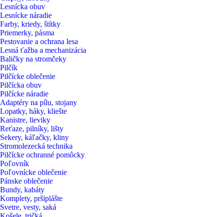
Lesnícka obuv
Lesnícke náradie
Farby, kriedy, štítky
Priemerky, pásma
Pestovanie a ochrana lesa
Lesná ťažba a mechanizácia
Baličky na stromčeky
Pilčík
Pilčícke oblečenie
Pilčícka obuv
Pilčícke náradie
Adaptéry na pílu, stojany
Lopatky, háky, kliešte
Kanistre, lieviky
Reťaze, pilníky, lišty
Sekery, káľačky, kliny
Stromolezecká technika
Pilčícke ochranné pomôcky
Poľovník
Poľovnícke oblečenie
Pánske oblečenie
Bundy, kabáty
Komplety, pršiplášte
Svetre, vesty, saká
Košele, tričká