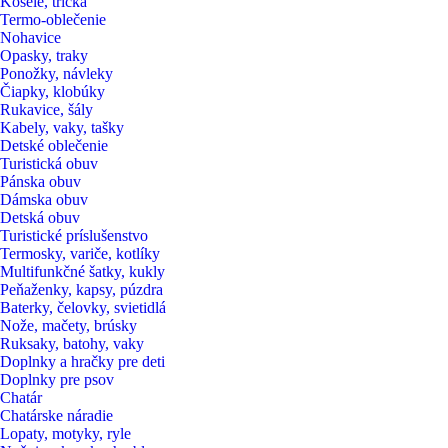
Košele, tričká
Termo-oblečenie
Nohavice
Opasky, traky
Ponožky, návleky
Čiapky, klobúky
Rukavice, šály
Kabely, vaky, tašky
Detské oblečenie
Turistická obuv
Pánska obuv
Dámska obuv
Detská obuv
Turistické príslušenstvo
Termosky, variče, kotlíky
Multifunkčné šatky, kukly
Peňaženky, kapsy, púzdra
Baterky, čelovky, svietidlá
Nože, mačety, brúsky
Ruksaky, batohy, vaky
Doplnky a hračky pre deti
Doplnky pre psov
Chatár
Chatárske náradie
Lopaty, motyky, ryle