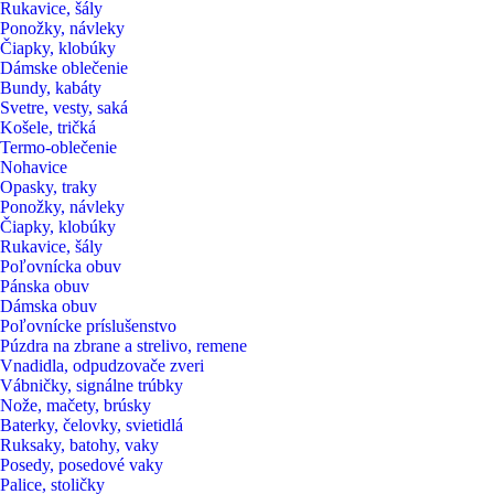
Rukavice, šály
Ponožky, návleky
Čiapky, klobúky
Dámske oblečenie
Bundy, kabáty
Svetre, vesty, saká
Košele, tričká
Termo-oblečenie
Nohavice
Opasky, traky
Ponožky, návleky
Čiapky, klobúky
Rukavice, šály
Poľovnícka obuv
Pánska obuv
Dámska obuv
Poľovnícke príslušenstvo
Púzdra na zbrane a strelivo, remene
Vnadidla, odpudzovače zveri
Vábničky, signálne trúbky
Nože, mačety, brúsky
Baterky, čelovky, svietidlá
Ruksaky, batohy, vaky
Posedy, posedové vaky
Palice, stoličky