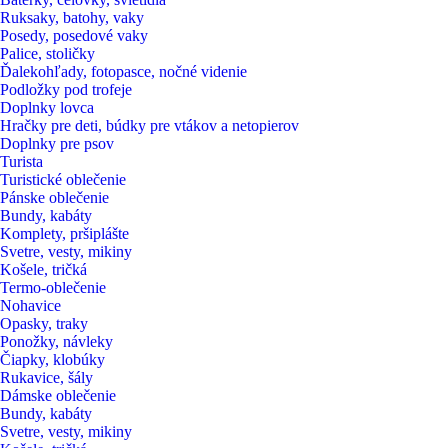
Ruksaky, batohy, vaky
Posedy, posedové vaky
Palice, stoličky
Ďalekohľady, fotopasce, nočné videnie
Podložky pod trofeje
Doplnky lovca
Hračky pre deti, búdky pre vtákov a netopierov
Doplnky pre psov
Turista
Turistické oblečenie
Pánske oblečenie
Bundy, kabáty
Komplety, pršiplášte
Svetre, vesty, mikiny
Košele, tričká
Termo-oblečenie
Nohavice
Opasky, traky
Ponožky, návleky
Čiapky, klobúky
Rukavice, šály
Dámske oblečenie
Bundy, kabáty
Svetre, vesty, mikiny