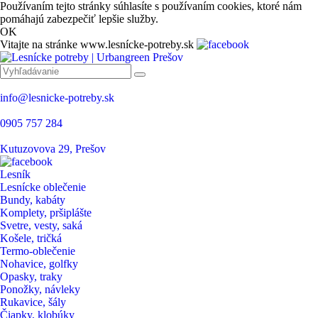
Používaním tejto stránky súhlasíte s používaním cookies, ktoré nám
pomáhajú zabezpečiť lepšie služby.
OK
Vitajte na stránke www.lesnícke-potreby.sk
info@lesnicke-potreby.sk
0905 757 284
Kutuzovova 29, Prešov
Lesník
Lesnícke oblečenie
Bundy, kabáty
Komplety, pršiplášte
Svetre, vesty, saká
Košele, tričká
Termo-oblečenie
Nohavice, golfky
Opasky, traky
Ponožky, návleky
Rukavice, šály
Čiapky, klobúky