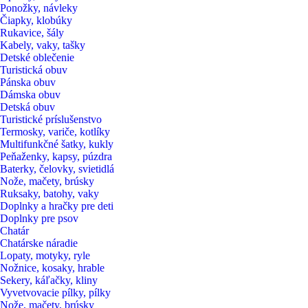
Ponožky, návleky
Čiapky, klobúky
Rukavice, šály
Kabely, vaky, tašky
Detské oblečenie
Turistická obuv
Pánska obuv
Dámska obuv
Detská obuv
Turistické príslušenstvo
Termosky, variče, kotlíky
Multifunkčné šatky, kukly
Peňaženky, kapsy, púzdra
Baterky, čelovky, svietidlá
Nože, mačety, brúsky
Ruksaky, batohy, vaky
Doplnky a hračky pre deti
Doplnky pre psov
Chatár
Chatárske náradie
Lopaty, motyky, ryle
Nožnice, kosaky, hrable
Sekery, káľačky, kliny
Vyvetvovacie pílky, pílky
Nože, mačety, brúsky