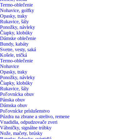
Termo-oblečenie
Nohavice, golfky
Opasky, traky
Rukavice, šály
Ponožky, návleky
Čiapky, klobúky
Dámske oblečenie
Bundy, kabáty
Svetre, vesty, saká
Košele, tričká
Termo-oblečenie
Nohavice
Opasky, traky
Ponožky, návleky
Čiapky, klobúky
Rukavice, šály
Poľovnícka obuv
Pánska obuv
Dámska obuv
Poľovnícke príslušenstvo
Púzdra na zbrane a strelivo, remene
Vnadidla, odpudzovače zveri
Vábničky, signálne trúbky
Nože, mačety, brúsky
Baterky, čelovky, svietidlá