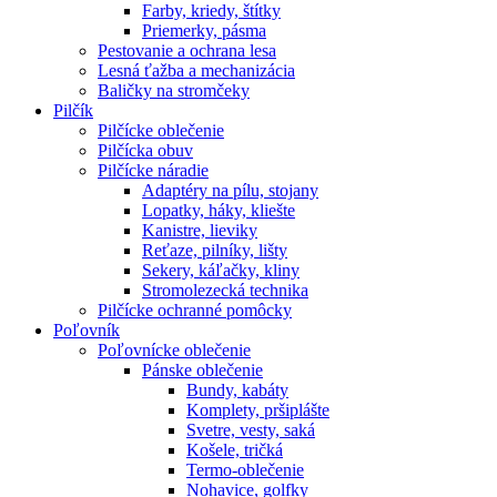
Farby, kriedy, štítky
Priemerky, pásma
Pestovanie a ochrana lesa
Lesná ťažba a mechanizácia
Baličky na stromčeky
Pilčík
Pilčícke oblečenie
Pilčícka obuv
Pilčícke náradie
Adaptéry na pílu, stojany
Lopatky, háky, kliešte
Kanistre, lieviky
Reťaze, pilníky, lišty
Sekery, káľačky, kliny
Stromolezecká technika
Pilčícke ochranné pomôcky
Poľovník
Poľovnícke oblečenie
Pánske oblečenie
Bundy, kabáty
Komplety, pršiplášte
Svetre, vesty, saká
Košele, tričká
Termo-oblečenie
Nohavice, golfky