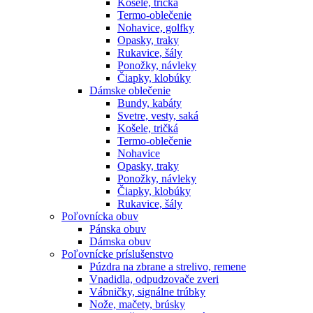
Košele, tričká
Termo-oblečenie
Nohavice, golfky
Opasky, traky
Rukavice, šály
Ponožky, návleky
Čiapky, klobúky
Dámske oblečenie
Bundy, kabáty
Svetre, vesty, saká
Košele, tričká
Termo-oblečenie
Nohavice
Opasky, traky
Ponožky, návleky
Čiapky, klobúky
Rukavice, šály
Poľovnícka obuv
Pánska obuv
Dámska obuv
Poľovnícke príslušenstvo
Púzdra na zbrane a strelivo, remene
Vnadidla, odpudzovače zveri
Vábničky, signálne trúbky
Nože, mačety, brúsky