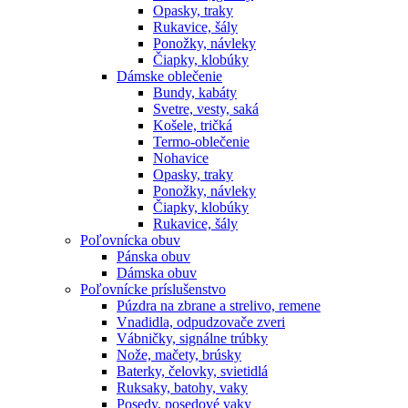
Opasky, traky
Rukavice, šály
Ponožky, návleky
Čiapky, klobúky
Dámske oblečenie
Bundy, kabáty
Svetre, vesty, saká
Košele, tričká
Termo-oblečenie
Nohavice
Opasky, traky
Ponožky, návleky
Čiapky, klobúky
Rukavice, šály
Poľovnícka obuv
Pánska obuv
Dámska obuv
Poľovnícke príslušenstvo
Púzdra na zbrane a strelivo, remene
Vnadidla, odpudzovače zveri
Vábničky, signálne trúbky
Nože, mačety, brúsky
Baterky, čelovky, svietidlá
Ruksaky, batohy, vaky
Posedy, posedové vaky