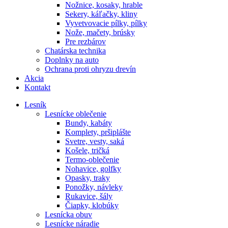
Nožnice, kosaky, hrable
Sekery, káľačky, kliny
Vyvetvovacie pílky, pílky
Nože, mačety, brúsky
Pre rezbárov
Chatárska technika
Doplnky na auto
Ochrana proti ohryzu drevín
Akcia
Kontakt
Lesník
Lesnícke oblečenie
Bundy, kabáty
Komplety, pršiplášte
Svetre, vesty, saká
Košele, tričká
Termo-oblečenie
Nohavice, golfky
Opasky, traky
Ponožky, návleky
Rukavice, šály
Čiapky, klobúky
Lesnícka obuv
Lesnícke náradie