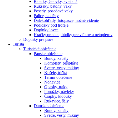
Baterky, čelovky, svietidlá
Ruksaky, batohy, vaky
Posedy, posedové vaky
Palice, stoličky
Ďalekohľady, fotopasce, nočné videnie
Podložky pod trofeje
Doplnky lovca
Hračky pre deti, búdky pre vtákov a netopierov
Doplnky pre psov
Turista
Turistické oblečenie
Pánske oblečenie
Bundy, kabáty
Komplety, pršiplášte
Svetre, vesty, mikiny
Košele, tričká
Termo-oblečenie
Nohavice
Opasky, traky
Ponožky, návleky
Čiapky, klobúky
Rukavice, šály
Dámske oblečenie
Bundy, kabáty
Svetre, vesty, mikiny