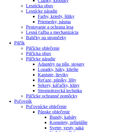
Čiapky, klobúky
Lesnícka obuv
Lesnícke náradie
Farby, kriedy, štítky
Priemerky, pásma
Pestovanie a ochrana lesa
Lesná ťažba a mechanizácia
Baličky na stromčeky
Pilčík
Pilčícke oblečenie
Pilčícka obuv
Pilčícke náradie
Adaptéry na pílu, stojany
Lopatky, háky, kliešte
Kanistre, lieviky
Reťaze, pilníky, lišty
Sekery, káľačky, kliny
Stromolezecká technika
Pilčícke ochranné pomôcky
Poľovník
Poľovnícke oblečenie
Pánske oblečenie
Bundy, kabáty
Komplety, pršiplášte
Svetre, vesty, saká