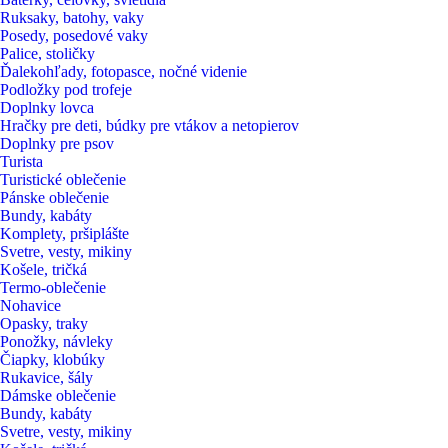
Ruksaky, batohy, vaky
Posedy, posedové vaky
Palice, stoličky
Ďalekohľady, fotopasce, nočné videnie
Podložky pod trofeje
Doplnky lovca
Hračky pre deti, búdky pre vtákov a netopierov
Doplnky pre psov
Turista
Turistické oblečenie
Pánske oblečenie
Bundy, kabáty
Komplety, pršiplášte
Svetre, vesty, mikiny
Košele, tričká
Termo-oblečenie
Nohavice
Opasky, traky
Ponožky, návleky
Čiapky, klobúky
Rukavice, šály
Dámske oblečenie
Bundy, kabáty
Svetre, vesty, mikiny