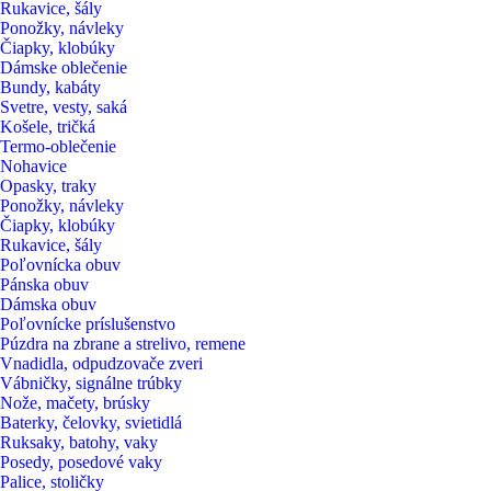
Rukavice, šály
Ponožky, návleky
Čiapky, klobúky
Dámske oblečenie
Bundy, kabáty
Svetre, vesty, saká
Košele, tričká
Termo-oblečenie
Nohavice
Opasky, traky
Ponožky, návleky
Čiapky, klobúky
Rukavice, šály
Poľovnícka obuv
Pánska obuv
Dámska obuv
Poľovnícke príslušenstvo
Púzdra na zbrane a strelivo, remene
Vnadidla, odpudzovače zveri
Vábničky, signálne trúbky
Nože, mačety, brúsky
Baterky, čelovky, svietidlá
Ruksaky, batohy, vaky
Posedy, posedové vaky
Palice, stoličky