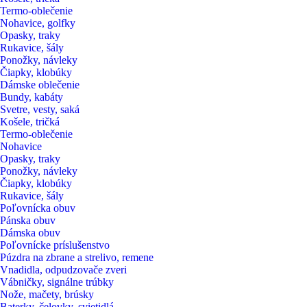
Termo-oblečenie
Nohavice, golfky
Opasky, traky
Rukavice, šály
Ponožky, návleky
Čiapky, klobúky
Dámske oblečenie
Bundy, kabáty
Svetre, vesty, saká
Košele, tričká
Termo-oblečenie
Nohavice
Opasky, traky
Ponožky, návleky
Čiapky, klobúky
Rukavice, šály
Poľovnícka obuv
Pánska obuv
Dámska obuv
Poľovnícke príslušenstvo
Púzdra na zbrane a strelivo, remene
Vnadidla, odpudzovače zveri
Vábničky, signálne trúbky
Nože, mačety, brúsky
Baterky, čelovky, svietidlá