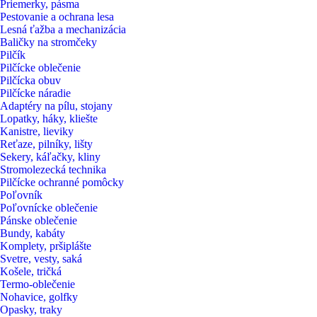
Priemerky, pásma
Pestovanie a ochrana lesa
Lesná ťažba a mechanizácia
Baličky na stromčeky
Pilčík
Pilčícke oblečenie
Pilčícka obuv
Pilčícke náradie
Adaptéry na pílu, stojany
Lopatky, háky, kliešte
Kanistre, lieviky
Reťaze, pilníky, lišty
Sekery, káľačky, kliny
Stromolezecká technika
Pilčícke ochranné pomôcky
Poľovník
Poľovnícke oblečenie
Pánske oblečenie
Bundy, kabáty
Komplety, pršiplášte
Svetre, vesty, saká
Košele, tričká
Termo-oblečenie
Nohavice, golfky
Opasky, traky