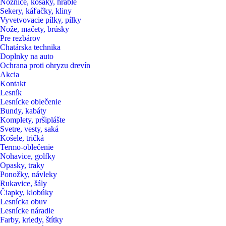
Nožnice, kosaky, hrable
Sekery, káľačky, kliny
Vyvetvovacie pílky, pílky
Nože, mačety, brúsky
Pre rezbárov
Chatárska technika
Doplnky na auto
Ochrana proti ohryzu drevín
Akcia
Kontakt
Lesník
Lesnícke oblečenie
Bundy, kabáty
Komplety, pršiplášte
Svetre, vesty, saká
Košele, tričká
Termo-oblečenie
Nohavice, golfky
Opasky, traky
Ponožky, návleky
Rukavice, šály
Čiapky, klobúky
Lesnícka obuv
Lesnícke náradie
Farby, kriedy, štítky