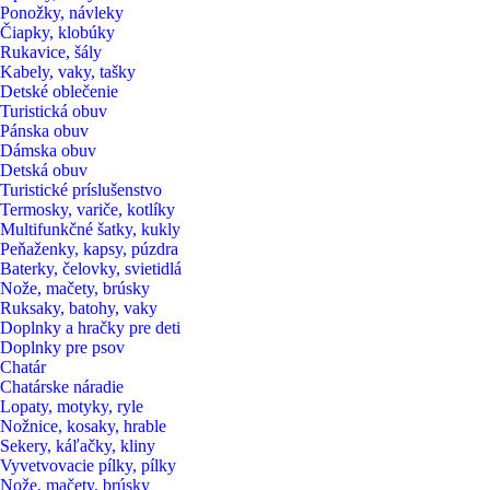
Ponožky, návleky
Čiapky, klobúky
Rukavice, šály
Kabely, vaky, tašky
Detské oblečenie
Turistická obuv
Pánska obuv
Dámska obuv
Detská obuv
Turistické príslušenstvo
Termosky, variče, kotlíky
Multifunkčné šatky, kukly
Peňaženky, kapsy, púzdra
Baterky, čelovky, svietidlá
Nože, mačety, brúsky
Ruksaky, batohy, vaky
Doplnky a hračky pre deti
Doplnky pre psov
Chatár
Chatárske náradie
Lopaty, motyky, ryle
Nožnice, kosaky, hrable
Sekery, káľačky, kliny
Vyvetvovacie pílky, pílky
Nože, mačety, brúsky