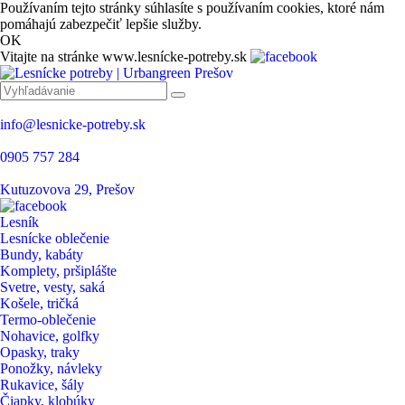
Používaním tejto stránky súhlasíte s používaním cookies, ktoré nám
pomáhajú zabezpečiť lepšie služby.
OK
Vitajte na stránke www.lesnícke-potreby.sk
info@lesnicke-potreby.sk
0905 757 284
Kutuzovova 29, Prešov
Lesník
Lesnícke oblečenie
Bundy, kabáty
Komplety, pršiplášte
Svetre, vesty, saká
Košele, tričká
Termo-oblečenie
Nohavice, golfky
Opasky, traky
Ponožky, návleky
Rukavice, šály
Čiapky, klobúky