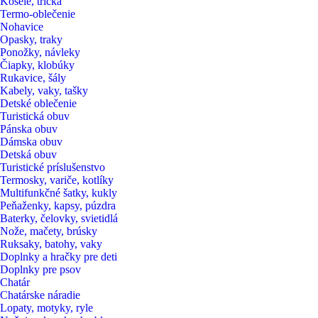
Košele, tričká
Termo-oblečenie
Nohavice
Opasky, traky
Ponožky, návleky
Čiapky, klobúky
Rukavice, šály
Kabely, vaky, tašky
Detské oblečenie
Turistická obuv
Pánska obuv
Dámska obuv
Detská obuv
Turistické príslušenstvo
Termosky, variče, kotlíky
Multifunkčné šatky, kukly
Peňaženky, kapsy, púzdra
Baterky, čelovky, svietidlá
Nože, mačety, brúsky
Ruksaky, batohy, vaky
Doplnky a hračky pre deti
Doplnky pre psov
Chatár
Chatárske náradie
Lopaty, motyky, ryle