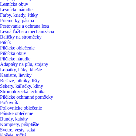
Lesnícka obuv
Lesnícke náradie
Farby, kriedy, štítky
Priemerky, pásma
Pestovanie a ochrana lesa
Lesná ťažba a mechanizácia
Baličky na stromčeky
Pilčík
Pilčícke oblečenie
Pilčícka obuv
Pilčícke náradie
Adaptéry na pílu, stojany
Lopatky, háky, kliešte
Kanistre, lieviky
Reťaze, pilníky, lišty
Sekery, káľačky, kliny
Stromolezecká technika
Pilčícke ochranné pomôcky
Poľovník
Poľovnícke oblečenie
Pánske oblečenie
Bundy, kabáty
Komplety, pršiplášte
Svetre, vesty, saká
Košele, tričká