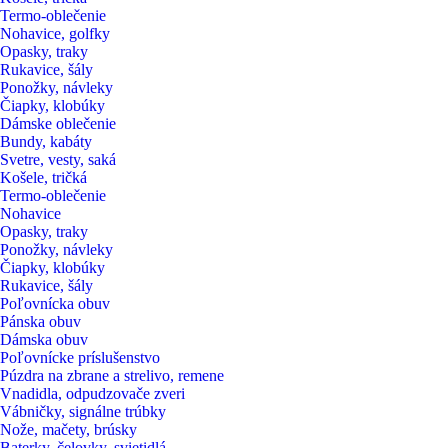
Termo-oblečenie
Nohavice, golfky
Opasky, traky
Rukavice, šály
Ponožky, návleky
Čiapky, klobúky
Dámske oblečenie
Bundy, kabáty
Svetre, vesty, saká
Košele, tričká
Termo-oblečenie
Nohavice
Opasky, traky
Ponožky, návleky
Čiapky, klobúky
Rukavice, šály
Poľovnícka obuv
Pánska obuv
Dámska obuv
Poľovnícke príslušenstvo
Púzdra na zbrane a strelivo, remene
Vnadidla, odpudzovače zveri
Vábničky, signálne trúbky
Nože, mačety, brúsky
Baterky, čelovky, svietidlá