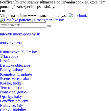
Používaním tejto stránky súhlasíte s používaním cookies, ktoré nám
pomáhajú zabezpečiť lepšie služby.
OK
Vitajte na stránke www.lesnícke-potreby.sk
info@lesnicke-potreby.sk
0905 757 284
Kutuzovova 29, Prešov
Lesník
Lesnícke oblečenie
Bundy, kabáty
Komplety, pršiplášte
Svetre, vesty, saká
Košele, tričká
Termo-oblečenie
Nohavice, golfky
Opasky, traky
Ponožky, návleky
Rukavice, šály
Čiapky, klobúky