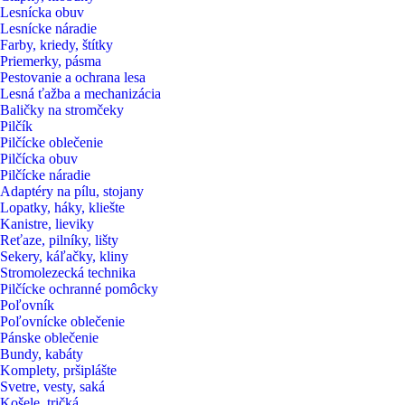
Lesnícka obuv
Lesnícke náradie
Farby, kriedy, štítky
Priemerky, pásma
Pestovanie a ochrana lesa
Lesná ťažba a mechanizácia
Baličky na stromčeky
Pilčík
Pilčícke oblečenie
Pilčícka obuv
Pilčícke náradie
Adaptéry na pílu, stojany
Lopatky, háky, kliešte
Kanistre, lieviky
Reťaze, pilníky, lišty
Sekery, káľačky, kliny
Stromolezecká technika
Pilčícke ochranné pomôcky
Poľovník
Poľovnícke oblečenie
Pánske oblečenie
Bundy, kabáty
Komplety, pršiplášte
Svetre, vesty, saká
Košele, tričká