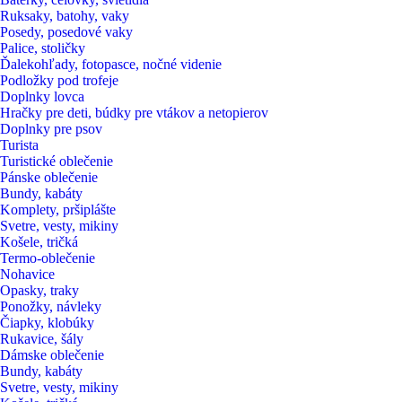
Ruksaky, batohy, vaky
Posedy, posedové vaky
Palice, stoličky
Ďalekohľady, fotopasce, nočné videnie
Podložky pod trofeje
Doplnky lovca
Hračky pre deti, búdky pre vtákov a netopierov
Doplnky pre psov
Turista
Turistické oblečenie
Pánske oblečenie
Bundy, kabáty
Komplety, pršiplášte
Svetre, vesty, mikiny
Košele, tričká
Termo-oblečenie
Nohavice
Opasky, traky
Ponožky, návleky
Čiapky, klobúky
Rukavice, šály
Dámske oblečenie
Bundy, kabáty
Svetre, vesty, mikiny