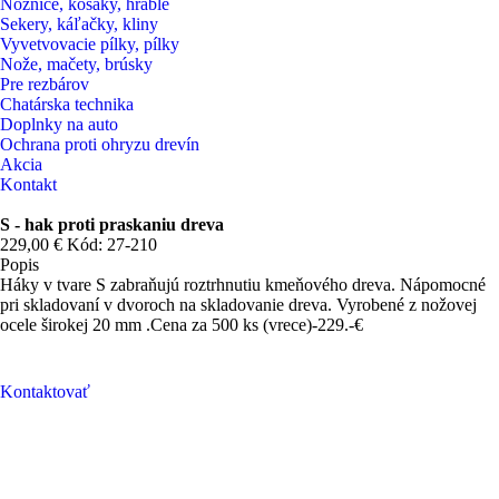
Nožnice, kosaky, hrable
Sekery, káľačky, kliny
Vyvetvovacie pílky, pílky
Nože, mačety, brúsky
Pre rezbárov
Chatárska technika
Doplnky na auto
Ochrana proti ohryzu drevín
Akcia
Kontakt
S - hak proti praskaniu dreva
229,00 €
Kód: 27-210
Popis
Háky v tvare S zabraňujú roztrhnutiu kmeňového dreva. Nápomocné
pri skladovaní v dvoroch na skladovanie dreva. Vyrobené z nožovej
ocele širokej 20 mm .Cena za 500 ks (vrece)-229.-€
Kontaktovať