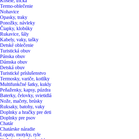
Košele, tričká
Termo-oblečenie
Nohavice
Opasky, traky
Ponožky, návleky
Čiapky, klobúky
Rukavice, šály
Kabely, vaky, tašky
Detské oblečenie
Turistická obuv
Pánska obuv
Dámska obuv
Detská obuv
Turistické príslušenstvo
Termosky, variče, kotlíky
Multifunkčné šatky, kukly
Peňaženky, kapsy, púzdra
Baterky, čelovky, svietidlá
Nože, mačety, brúsky
Ruksaky, batohy, vaky
Doplnky a hračky pre deti
Doplnky pre psov
Chatár
Chatárske náradie
Lopaty, motyky, ryle