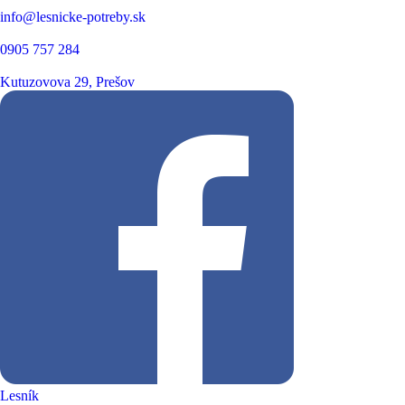
info@lesnicke-potreby.sk
0905 757 284
Kutuzovova 29, Prešov
Lesník