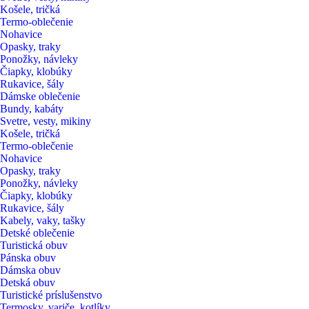
Košele, tričká
Termo-oblečenie
Nohavice
Opasky, traky
Ponožky, návleky
Čiapky, klobúky
Rukavice, šály
Dámske oblečenie
Bundy, kabáty
Svetre, vesty, mikiny
Košele, tričká
Termo-oblečenie
Nohavice
Opasky, traky
Ponožky, návleky
Čiapky, klobúky
Rukavice, šály
Kabely, vaky, tašky
Detské oblečenie
Turistická obuv
Pánska obuv
Dámska obuv
Detská obuv
Turistické príslušenstvo
Termosky, variče, kotlíky