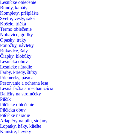
Lesnícke oblečenie
Bundy, kabáty
Komplety, pršiplášte
Svetre, vesty, saká
Košele, tričká
Termo-oblečenie
Nohavice, golfky
Opasky, traky
Ponožky, návleky
Rukavice, šály
Čiapky, klobúky
Lesnícka obuv
Lesnícke náradie
Farby, kriedy, štítky
Priemerky, pásma
Pestovanie a ochrana lesa
Lesná ťažba a mechanizácia
Baličky na stromčeky
Pilčík
Pilčícke oblečenie
Pilčícka obuv
Pilčícke náradie
Adaptéry na pílu, stojany
Lopatky, háky, kliešte
Kanistre, lieviky