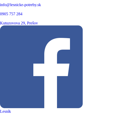
info@lesnicke-potreby.sk
0905 757 284
Kutuzovova 29, Prešov
Lesník