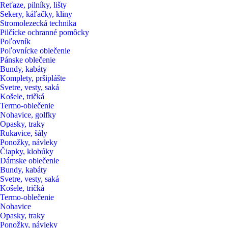
Reťaze, pilníky, lišty
Sekery, káľačky, kliny
Stromolezecká technika
Pilčícke ochranné pomôcky
Poľovník
Poľovnícke oblečenie
Pánske oblečenie
Bundy, kabáty
Komplety, pršiplášte
Svetre, vesty, saká
Košele, tričká
Termo-oblečenie
Nohavice, golfky
Opasky, traky
Rukavice, šály
Ponožky, návleky
Čiapky, klobúky
Dámske oblečenie
Bundy, kabáty
Svetre, vesty, saká
Košele, tričká
Termo-oblečenie
Nohavice
Opasky, traky
Ponožky, návleky