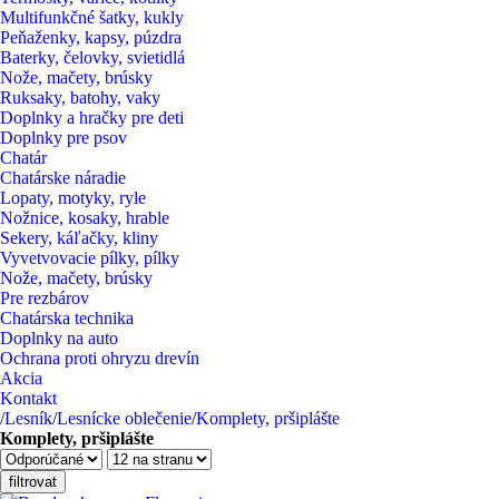
Multifunkčné šatky, kukly
Peňaženky, kapsy, púzdra
Baterky, čelovky, svietidlá
Nože, mačety, brúsky
Ruksaky, batohy, vaky
Doplnky a hračky pre deti
Doplnky pre psov
Chatár
Chatárske náradie
Lopaty, motyky, ryle
Nožnice, kosaky, hrable
Sekery, káľačky, kliny
Vyvetvovacie pílky, pílky
Nože, mačety, brúsky
Pre rezbárov
Chatárska technika
Doplnky na auto
Ochrana proti ohryzu drevín
Akcia
Kontakt
/
Lesník
/
Lesnícke oblečenie
/
Komplety, pršiplášte
Komplety, pršiplášte
filtrovat