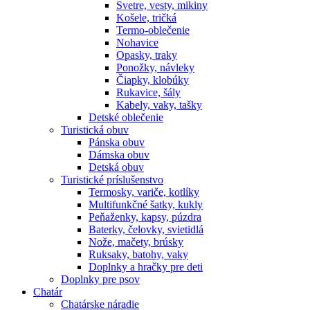
Svetre, vesty, mikiny
Košele, tričká
Termo-oblečenie
Nohavice
Opasky, traky
Ponožky, návleky
Čiapky, klobúky
Rukavice, šály
Kabely, vaky, tašky
Detské oblečenie
Turistická obuv
Pánska obuv
Dámska obuv
Detská obuv
Turistické príslušenstvo
Termosky, variče, kotlíky
Multifunkčné šatky, kukly
Peňaženky, kapsy, púzdra
Baterky, čelovky, svietidlá
Nože, mačety, brúsky
Ruksaky, batohy, vaky
Doplnky a hračky pre deti
Doplnky pre psov
Chatár
Chatárske náradie