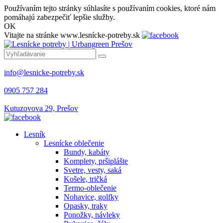
Používaním tejto stránky súhlasíte s používaním cookies, ktoré nám
pomáhajú zabezpečiť lepšie služby.
OK
Vitajte na stránke www.lesnícke-potreby.sk
info@lesnicke-potreby.sk
0905 757 284
Kutuzovova 29, Prešov
Lesník
Lesnícke oblečenie
Bundy, kabáty
Komplety, pršiplášte
Svetre, vesty, saká
Košele, tričká
Termo-oblečenie
Nohavice, golfky
Opasky, traky
Ponožky, návleky