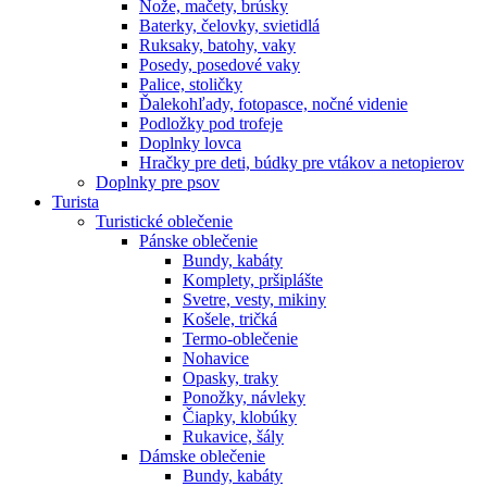
Nože, mačety, brúsky
Baterky, čelovky, svietidlá
Ruksaky, batohy, vaky
Posedy, posedové vaky
Palice, stoličky
Ďalekohľady, fotopasce, nočné videnie
Podložky pod trofeje
Doplnky lovca
Hračky pre deti, búdky pre vtákov a netopierov
Doplnky pre psov
Turista
Turistické oblečenie
Pánske oblečenie
Bundy, kabáty
Komplety, pršiplášte
Svetre, vesty, mikiny
Košele, tričká
Termo-oblečenie
Nohavice
Opasky, traky
Ponožky, návleky
Čiapky, klobúky
Rukavice, šály
Dámske oblečenie
Bundy, kabáty