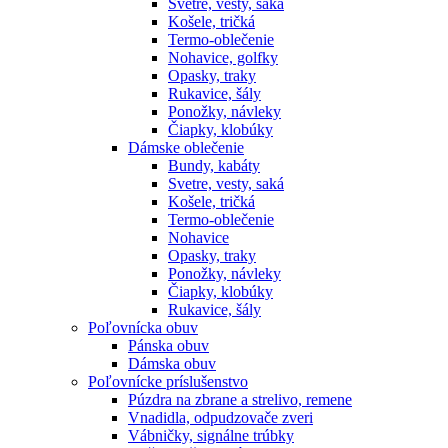
Svetre, vesty, saká
Košele, tričká
Termo-oblečenie
Nohavice, golfky
Opasky, traky
Rukavice, šály
Ponožky, návleky
Čiapky, klobúky
Dámske oblečenie
Bundy, kabáty
Svetre, vesty, saká
Košele, tričká
Termo-oblečenie
Nohavice
Opasky, traky
Ponožky, návleky
Čiapky, klobúky
Rukavice, šály
Poľovnícka obuv
Pánska obuv
Dámska obuv
Poľovnícke príslušenstvo
Púzdra na zbrane a strelivo, remene
Vnadidla, odpudzovače zveri
Vábničky, signálne trúbky