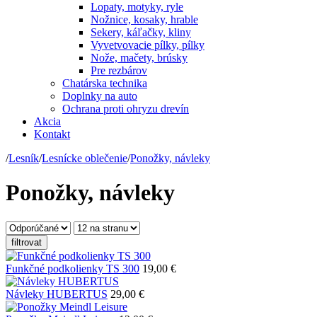
Lopaty, motyky, ryle
Nožnice, kosaky, hrable
Sekery, káľačky, kliny
Vyvetvovacie pílky, pílky
Nože, mačety, brúsky
Pre rezbárov
Chatárska technika
Doplnky na auto
Ochrana proti ohryzu drevín
Akcia
Kontakt
/
Lesník
/
Lesnícke oblečenie
/
Ponožky, návleky
Ponožky, návleky
filtrovat
Funkčné podkolienky TS 300
19,00 €
Návleky HUBERTUS
29,00 €