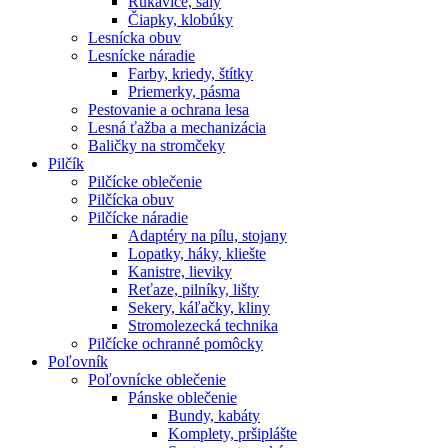
Rukavice, šály
Čiapky, klobúky
Lesnícka obuv
Lesnícke náradie
Farby, kriedy, štítky
Priemerky, pásma
Pestovanie a ochrana lesa
Lesná ťažba a mechanizácia
Baličky na stromčeky
Pilčík
Pilčícke oblečenie
Pilčícka obuv
Pilčícke náradie
Adaptéry na pílu, stojany
Lopatky, háky, kliešte
Kanistre, lieviky
Reťaze, pilníky, lišty
Sekery, káľačky, kliny
Stromolezecká technika
Pilčícke ochranné pomôcky
Poľovník
Poľovnícke oblečenie
Pánske oblečenie
Bundy, kabáty
Komplety, pršiplášte