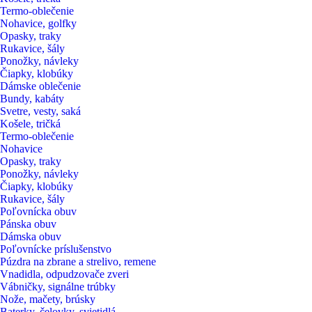
Termo-oblečenie
Nohavice, golfky
Opasky, traky
Rukavice, šály
Ponožky, návleky
Čiapky, klobúky
Dámske oblečenie
Bundy, kabáty
Svetre, vesty, saká
Košele, tričká
Termo-oblečenie
Nohavice
Opasky, traky
Ponožky, návleky
Čiapky, klobúky
Rukavice, šály
Poľovnícka obuv
Pánska obuv
Dámska obuv
Poľovnícke príslušenstvo
Púzdra na zbrane a strelivo, remene
Vnadidla, odpudzovače zveri
Vábničky, signálne trúbky
Nože, mačety, brúsky
Baterky, čelovky, svietidlá