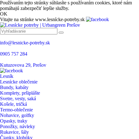
Používaním tejto stránky súhlasíte s používaním cookies, ktoré nám
pomáhajú zabezpečiť lepšie služby.
OK
Vitajte na stránke www.lesnícke-potreby.sk
info@lesnicke-potreby.sk
0905 757 284
Kutuzovova 29, Prešov
Lesník
Lesnícke oblečenie
Bundy, kabáty
Komplety, pršiplášte
Svetre, vesty, saká
Košele, tričká
Termo-oblečenie
Nohavice, golfky
Opasky, traky
Ponožky, návleky
Rukavice, šály
Čiapky, klobúky