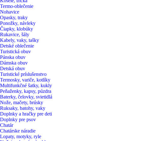
Košele, tričká
Termo-oblečenie
Nohavice
Opasky, traky
Ponožky, návleky
Čiapky, klobúky
Rukavice, šály
Kabely, vaky, tašky
Detské oblečenie
Turistická obuv
Pánska obuv
Dámska obuv
Detská obuv
Turistické príslušenstvo
Termosky, variče, kotlíky
Multifunkčné šatky, kukly
Peňaženky, kapsy, púzdra
Baterky, čelovky, svietidlá
Nože, mačety, brúsky
Ruksaky, batohy, vaky
Doplnky a hračky pre deti
Doplnky pre psov
Chatár
Chatárske náradie
Lopaty, motyky, ryle