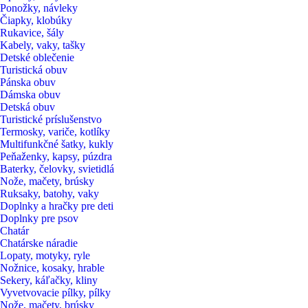
Ponožky, návleky
Čiapky, klobúky
Rukavice, šály
Kabely, vaky, tašky
Detské oblečenie
Turistická obuv
Pánska obuv
Dámska obuv
Detská obuv
Turistické príslušenstvo
Termosky, variče, kotlíky
Multifunkčné šatky, kukly
Peňaženky, kapsy, púzdra
Baterky, čelovky, svietidlá
Nože, mačety, brúsky
Ruksaky, batohy, vaky
Doplnky a hračky pre deti
Doplnky pre psov
Chatár
Chatárske náradie
Lopaty, motyky, ryle
Nožnice, kosaky, hrable
Sekery, káľačky, kliny
Vyvetvovacie pílky, pílky
Nože, mačety, brúsky