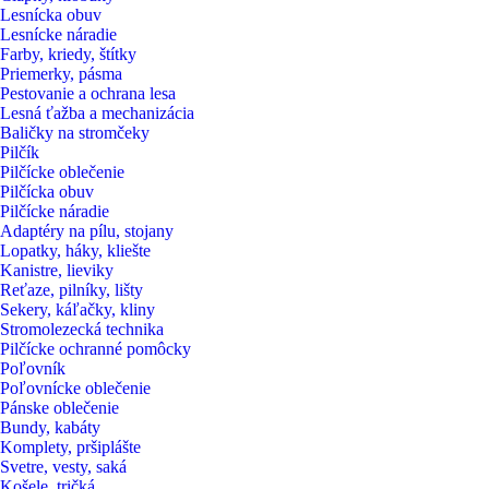
Lesnícka obuv
Lesnícke náradie
Farby, kriedy, štítky
Priemerky, pásma
Pestovanie a ochrana lesa
Lesná ťažba a mechanizácia
Baličky na stromčeky
Pilčík
Pilčícke oblečenie
Pilčícka obuv
Pilčícke náradie
Adaptéry na pílu, stojany
Lopatky, háky, kliešte
Kanistre, lieviky
Reťaze, pilníky, lišty
Sekery, káľačky, kliny
Stromolezecká technika
Pilčícke ochranné pomôcky
Poľovník
Poľovnícke oblečenie
Pánske oblečenie
Bundy, kabáty
Komplety, pršiplášte
Svetre, vesty, saká
Košele, tričká