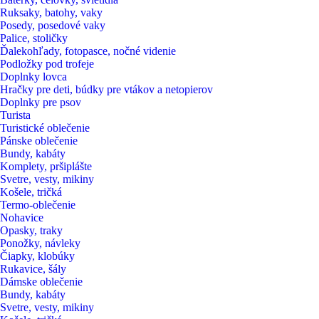
Ruksaky, batohy, vaky
Posedy, posedové vaky
Palice, stoličky
Ďalekohľady, fotopasce, nočné videnie
Podložky pod trofeje
Doplnky lovca
Hračky pre deti, búdky pre vtákov a netopierov
Doplnky pre psov
Turista
Turistické oblečenie
Pánske oblečenie
Bundy, kabáty
Komplety, pršiplášte
Svetre, vesty, mikiny
Košele, tričká
Termo-oblečenie
Nohavice
Opasky, traky
Ponožky, návleky
Čiapky, klobúky
Rukavice, šály
Dámske oblečenie
Bundy, kabáty
Svetre, vesty, mikiny