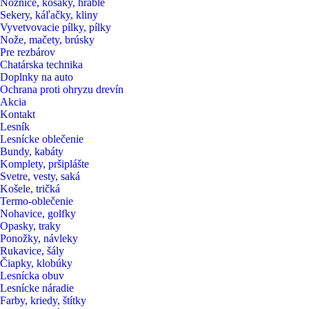
Nožnice, kosaky, hrable
Sekery, káľačky, kliny
Vyvetvovacie pílky, pílky
Nože, mačety, brúsky
Pre rezbárov
Chatárska technika
Doplnky na auto
Ochrana proti ohryzu drevín
Akcia
Kontakt
Lesník
Lesnícke oblečenie
Bundy, kabáty
Komplety, pršiplášte
Svetre, vesty, saká
Košele, tričká
Termo-oblečenie
Nohavice, golfky
Opasky, traky
Ponožky, návleky
Rukavice, šály
Čiapky, klobúky
Lesnícka obuv
Lesnícke náradie
Farby, kriedy, štítky