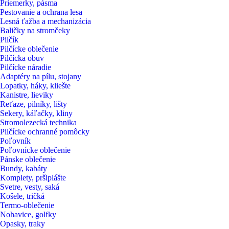
Priemerky, pásma
Pestovanie a ochrana lesa
Lesná ťažba a mechanizácia
Baličky na stromčeky
Pilčík
Pilčícke oblečenie
Pilčícka obuv
Pilčícke náradie
Adaptéry na pílu, stojany
Lopatky, háky, kliešte
Kanistre, lieviky
Reťaze, pilníky, lišty
Sekery, káľačky, kliny
Stromolezecká technika
Pilčícke ochranné pomôcky
Poľovník
Poľovnícke oblečenie
Pánske oblečenie
Bundy, kabáty
Komplety, pršiplášte
Svetre, vesty, saká
Košele, tričká
Termo-oblečenie
Nohavice, golfky
Opasky, traky