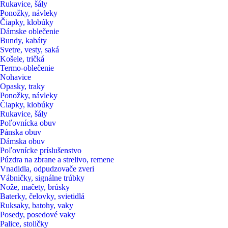
Rukavice, šály
Ponožky, návleky
Čiapky, klobúky
Dámske oblečenie
Bundy, kabáty
Svetre, vesty, saká
Košele, tričká
Termo-oblečenie
Nohavice
Opasky, traky
Ponožky, návleky
Čiapky, klobúky
Rukavice, šály
Poľovnícka obuv
Pánska obuv
Dámska obuv
Poľovnícke príslušenstvo
Púzdra na zbrane a strelivo, remene
Vnadidla, odpudzovače zveri
Vábničky, signálne trúbky
Nože, mačety, brúsky
Baterky, čelovky, svietidlá
Ruksaky, batohy, vaky
Posedy, posedové vaky
Palice, stoličky