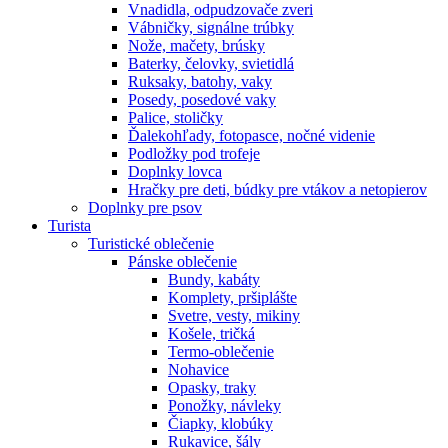
Vnadidla, odpudzovače zveri
Vábničky, signálne trúbky
Nože, mačety, brúsky
Baterky, čelovky, svietidlá
Ruksaky, batohy, vaky
Posedy, posedové vaky
Palice, stoličky
Ďalekohľady, fotopasce, nočné videnie
Podložky pod trofeje
Doplnky lovca
Hračky pre deti, búdky pre vtákov a netopierov
Doplnky pre psov
Turista
Turistické oblečenie
Pánske oblečenie
Bundy, kabáty
Komplety, pršiplášte
Svetre, vesty, mikiny
Košele, tričká
Termo-oblečenie
Nohavice
Opasky, traky
Ponožky, návleky
Čiapky, klobúky
Rukavice, šály