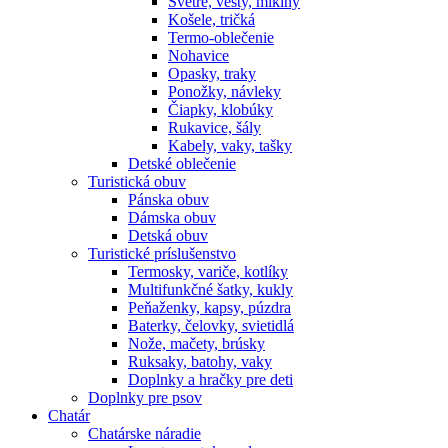
Svetre, vesty, mikiny
Košele, tričká
Termo-oblečenie
Nohavice
Opasky, traky
Ponožky, návleky
Čiapky, klobúky
Rukavice, šály
Kabely, vaky, tašky
Detské oblečenie
Turistická obuv
Pánska obuv
Dámska obuv
Detská obuv
Turistické príslušenstvo
Termosky, variče, kotlíky
Multifunkčné šatky, kukly
Peňaženky, kapsy, púzdra
Baterky, čelovky, svietidlá
Nože, mačety, brúsky
Ruksaky, batohy, vaky
Doplnky a hračky pre deti
Doplnky pre psov
Chatár
Chatárske náradie