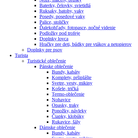
Baterky, čelovky, svietidlá
Ruksaky, batohy, vaky
Posedy, posedové vaky
Palice, stoličky
Ďalekohľady, fotopasce, nočné videnie
Podložky pod trofeje
Doplnky lovca
Hračky pre deti, búdky pre vtákov a netopierov
Doplnky pre psov
Turista
Turistické oblečenie
Pánske oblečenie
Bundy, kabáty
Komplety, pršiplášte
Svetre, vesty, mikiny
Košele, tričká
Termo-oblečenie
Nohavice
Opasky, traky
Ponožky, návleky
Čiapky, klobúky
Rukavice, šály
Dámske oblečenie
Bundy, kabáty