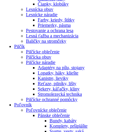
Čiapky, klobúky
Lesnícka obuv
Lesnícke náradie
Farby, kriedy, štítky
Priemerky, pásma
Pestovanie a ochrana lesa
Lesná ťažba a mechanizácia
Baličky na stromčeky
Pilčík
Pilčícke oblečenie
Pilčícka obuv
Pilčícke náradie
Adaptéry na pílu, stojany
Lopatky, háky, kliešte
Kanistre, lieviky
Reťaze, pilníky, lišty
Sekery, káľačky, kliny
Stromolezecká technika
Pilčícke ochranné pomôcky
Poľovník
Poľovnícke oblečenie
Pánske oblečenie
Bundy, kabáty
Komplety, pršiplášte
Svetre, vesty, saká