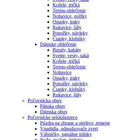
Košele, tričká
Termo-oblečenie
Nohavice, golfky
Opasky, traky
Rukavice, šály
Ponožky, návleky
Čiapky, klobúky
Dámske oblečenie
Bundy, kabáty
Svetre, vesty, saká
Košele, tričká
Termo-oblečenie
Nohavice
Opasky, traky
Ponožky, návleky
Čiapky, klobúky
Rukavice, šály
Poľovnícka obuv
Pánska obuv
Dámska obuv
Poľovnícke príslušenstvo
Púzdra na zbrane a strelivo, remene
Vnadidla, odpudzovače zveri
Vábničky, signálne trúbky
Nože, mačety, brúsky