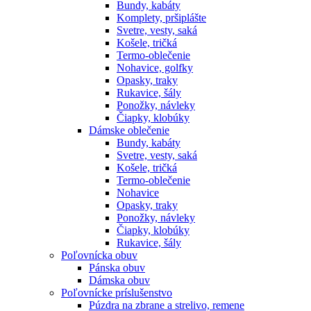
Bundy, kabáty
Komplety, pršiplášte
Svetre, vesty, saká
Košele, tričká
Termo-oblečenie
Nohavice, golfky
Opasky, traky
Rukavice, šály
Ponožky, návleky
Čiapky, klobúky
Dámske oblečenie
Bundy, kabáty
Svetre, vesty, saká
Košele, tričká
Termo-oblečenie
Nohavice
Opasky, traky
Ponožky, návleky
Čiapky, klobúky
Rukavice, šály
Poľovnícka obuv
Pánska obuv
Dámska obuv
Poľovnícke príslušenstvo
Púzdra na zbrane a strelivo, remene