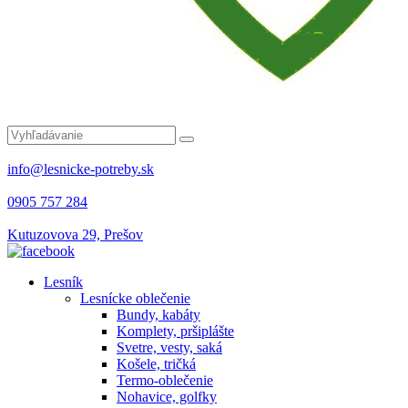
info@lesnicke-potreby.sk
0905 757 284
Kutuzovova 29, Prešov
Lesník
Lesnícke oblečenie
Bundy, kabáty
Komplety, pršiplášte
Svetre, vesty, saká
Košele, tričká
Termo-oblečenie
Nohavice, golfky