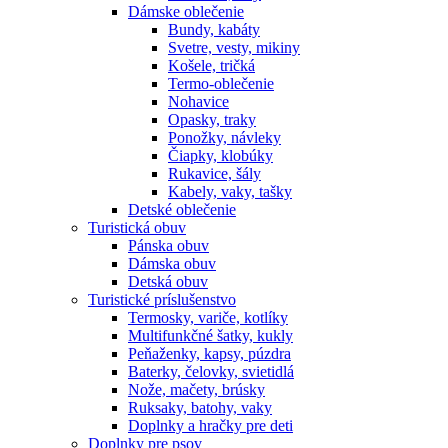
Dámske oblečenie
Bundy, kabáty
Svetre, vesty, mikiny
Košele, tričká
Termo-oblečenie
Nohavice
Opasky, traky
Ponožky, návleky
Čiapky, klobúky
Rukavice, šály
Kabely, vaky, tašky
Detské oblečenie
Turistická obuv
Pánska obuv
Dámska obuv
Detská obuv
Turistické príslušenstvo
Termosky, variče, kotlíky
Multifunkčné šatky, kukly
Peňaženky, kapsy, púzdra
Baterky, čelovky, svietidlá
Nože, mačety, brúsky
Ruksaky, batohy, vaky
Doplnky a hračky pre deti
Doplnky pre psov