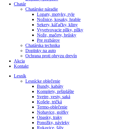
Chatár
Chatárske náradie
Lopaty, motyky, ryle
Nožnice, kosaky, hrable
Sekery, káľačky, kliny
Vyvetvovacie pílky, pílky
Nože, mačety, brúsky
Pre rezbárov
Chatárska technika
Doplnky na auto
Ochrana proti ohryzu drevín
Akcia
Kontakt
Lesník
Lesnícke oblečenie
Bundy, kabáty
Komplety, pršiplášte
Svetre, vesty, saká
Košele, tričká
Termo-oblečenie
Nohavice, golfky
Opasky, traky
Ponožky, návleky
Rukavice, šály