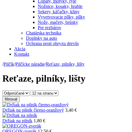
Lopaty, motyky, ryle
Nožnice, kosaky, hrable
Sekery, káľačky, kliny
Vyvetvovacie pílky, pílky
Nože, mačety, brúsky
Pre rezbárov
Chatárska technika
Doplnky na auto
Ochrana proti ohryzu drevín
Akcia
Kontakt
/
Pilčík
/
Pilčícke náradie
/
Reťaze, pilníky, lišty
Reťaze, pilníky, lišty
filtrovat
Držiak na pilník čierno-oranžový
3,40 €
Držiak na pilník
1,80 €
OREGON-zverák
12,50 €