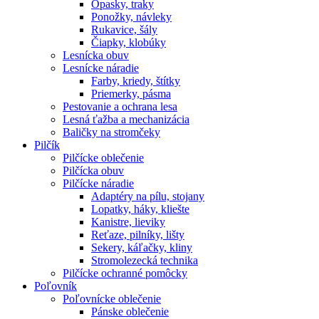
Opasky, traky
Ponožky, návleky
Rukavice, šály
Čiapky, klobúky
Lesnícka obuv
Lesnícke náradie
Farby, kriedy, štítky
Priemerky, pásma
Pestovanie a ochrana lesa
Lesná ťažba a mechanizácia
Baličky na stromčeky
Pilčík
Pilčícke oblečenie
Pilčícka obuv
Pilčícke náradie
Adaptéry na pílu, stojany
Lopatky, háky, kliešte
Kanistre, lieviky
Reťaze, pilníky, lišty
Sekery, káľačky, kliny
Stromolezecká technika
Pilčícke ochranné pomôcky
Poľovník
Poľovnícke oblečenie
Pánske oblečenie