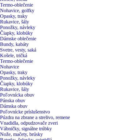
Termo-oblečenie
Nohavice, golfky
Opasky, traky
Rukavice, šály
Ponožky, návleky
Čiapky, klobúky
Dámske oblečenie
Bundy, kabáty
Svetre, vesty, saká
Košele, tričká
Termo-oblečenie
Nohavice
Opasky, traky
Ponožky, návleky
Čiapky, klobúky
Rukavice, šály
Poľovnícka obuv
Pánska obuv
Dámska obuv
Poľovnícke príslušenstvo
Púzdra na zbrane a strelivo, remene
Vnadidla, odpudzovače zveri
Vábničky, signálne trúbky
Nože, mačety, brúsky
Baterky, čelovky, svietidlá