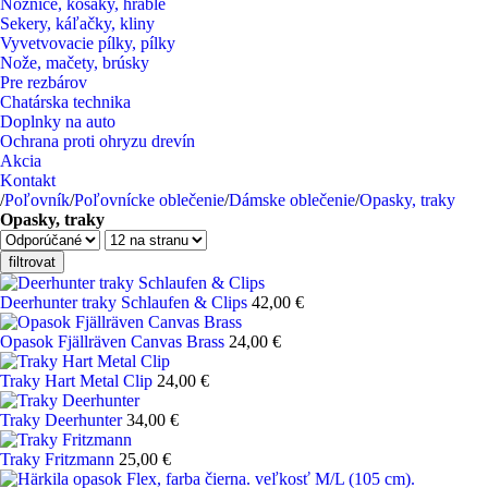
Nožnice, kosaky, hrable
Sekery, káľačky, kliny
Vyvetvovacie pílky, pílky
Nože, mačety, brúsky
Pre rezbárov
Chatárska technika
Doplnky na auto
Ochrana proti ohryzu drevín
Akcia
Kontakt
/
Poľovník
/
Poľovnícke oblečenie
/
Dámske oblečenie
/
Opasky, traky
Opasky, traky
filtrovat
Deerhunter traky Schlaufen & Clips
42,00 €
Opasok Fjällräven Canvas Brass
24,00 €
Traky Hart Metal Clip
24,00 €
Traky Deerhunter
34,00 €
Traky Fritzmann
25,00 €