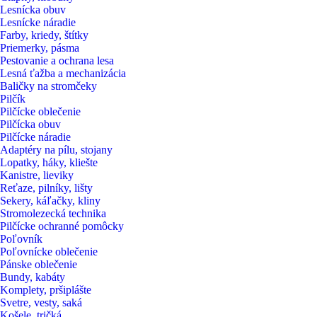
Lesnícka obuv
Lesnícke náradie
Farby, kriedy, štítky
Priemerky, pásma
Pestovanie a ochrana lesa
Lesná ťažba a mechanizácia
Baličky na stromčeky
Pilčík
Pilčícke oblečenie
Pilčícka obuv
Pilčícke náradie
Adaptéry na pílu, stojany
Lopatky, háky, kliešte
Kanistre, lieviky
Reťaze, pilníky, lišty
Sekery, káľačky, kliny
Stromolezecká technika
Pilčícke ochranné pomôcky
Poľovník
Poľovnícke oblečenie
Pánske oblečenie
Bundy, kabáty
Komplety, pršiplášte
Svetre, vesty, saká
Košele, tričká