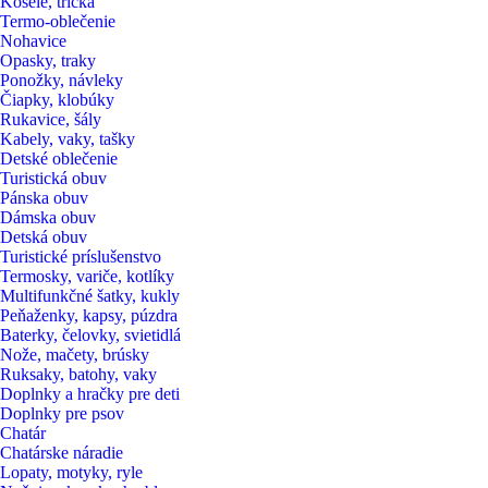
Košele, tričká
Termo-oblečenie
Nohavice
Opasky, traky
Ponožky, návleky
Čiapky, klobúky
Rukavice, šály
Kabely, vaky, tašky
Detské oblečenie
Turistická obuv
Pánska obuv
Dámska obuv
Detská obuv
Turistické príslušenstvo
Termosky, variče, kotlíky
Multifunkčné šatky, kukly
Peňaženky, kapsy, púzdra
Baterky, čelovky, svietidlá
Nože, mačety, brúsky
Ruksaky, batohy, vaky
Doplnky a hračky pre deti
Doplnky pre psov
Chatár
Chatárske náradie
Lopaty, motyky, ryle