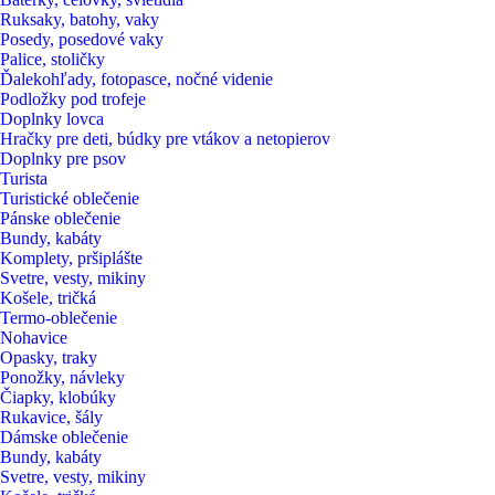
Ruksaky, batohy, vaky
Posedy, posedové vaky
Palice, stoličky
Ďalekohľady, fotopasce, nočné videnie
Podložky pod trofeje
Doplnky lovca
Hračky pre deti, búdky pre vtákov a netopierov
Doplnky pre psov
Turista
Turistické oblečenie
Pánske oblečenie
Bundy, kabáty
Komplety, pršiplášte
Svetre, vesty, mikiny
Košele, tričká
Termo-oblečenie
Nohavice
Opasky, traky
Ponožky, návleky
Čiapky, klobúky
Rukavice, šály
Dámske oblečenie
Bundy, kabáty
Svetre, vesty, mikiny