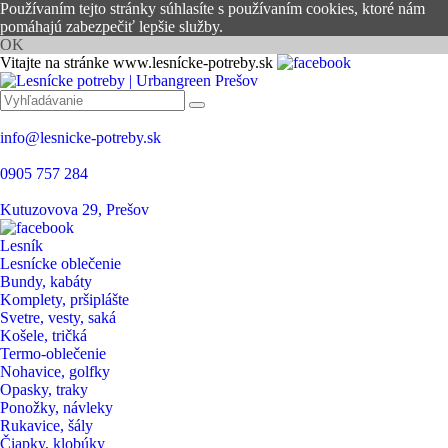
Používaním tejto stránky súhlasíte s používaním cookies, ktoré nám
pomáhajú zabezpečiť lepšie služby.
OK
Vitajte na stránke www.lesnícke-potreby.sk
info@lesnicke-potreby.sk
0905 757 284
Kutuzovova 29, Prešov
Lesník
Lesnícke oblečenie
Bundy, kabáty
Komplety, pršiplášte
Svetre, vesty, saká
Košele, tričká
Termo-oblečenie
Nohavice, golfky
Opasky, traky
Ponožky, návleky
Rukavice, šály
Čiapky, klobúky