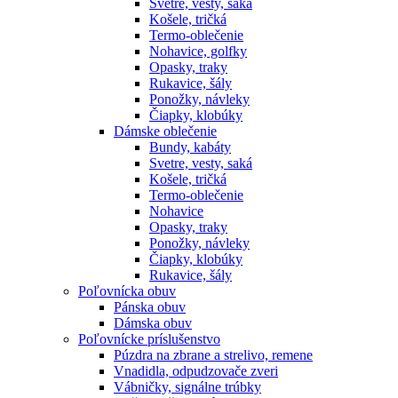
Svetre, vesty, saká
Košele, tričká
Termo-oblečenie
Nohavice, golfky
Opasky, traky
Rukavice, šály
Ponožky, návleky
Čiapky, klobúky
Dámske oblečenie
Bundy, kabáty
Svetre, vesty, saká
Košele, tričká
Termo-oblečenie
Nohavice
Opasky, traky
Ponožky, návleky
Čiapky, klobúky
Rukavice, šály
Poľovnícka obuv
Pánska obuv
Dámska obuv
Poľovnícke príslušenstvo
Púzdra na zbrane a strelivo, remene
Vnadidla, odpudzovače zveri
Vábničky, signálne trúbky