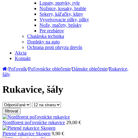
Lopaty, motyky, ryle
Nožnice, kosaky, hrable
Sekery, káľačky, kliny
Vyvetvovacie pílky, pílky
Nože, mačety, brúsky
Pre rezbárov
Chatárska technika
Doplnky na auto
Ochrana proti ohryzu drevín
Akcia
Kontakt
/
Poľovník
/
Poľovnícke oblečenie
/
Dámske oblečenie
/
Rukavice,
šály
Rukavice, šály
filtrovat
Nordforest poľovnícke rukavice
29,00 €
Pletené rukavice Skogen
9,90 €