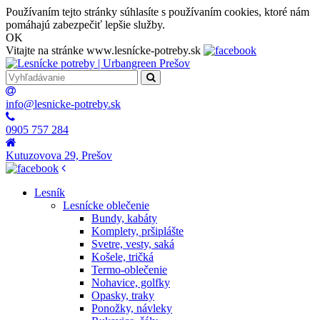
Používaním tejto stránky súhlasíte s používaním cookies, ktoré nám
pomáhajú zabezpečiť lepšie služby.
OK
Vitajte na stránke www.lesnícke-potreby.sk
info@lesnicke-potreby.sk
0905 757 284
Kutuzovova 29, Prešov
Lesník
Lesnícke oblečenie
Bundy, kabáty
Komplety, pršiplášte
Svetre, vesty, saká
Košele, tričká
Termo-oblečenie
Nohavice, golfky
Opasky, traky
Ponožky, návleky