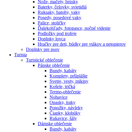
Nože, mačety, brúsky
Baterky, čelovky, svietidlá
Ruksaky, batohy, vaky
Posedy, posedové vaky
Palice, stoličky
Ďalekohľady, fotopasce, nočné videnie
Podložky pod trofeje
Doplnky lovca
Hračky pre deti, búdky pre vtákov a netopierov
Doplnky pre psov
Turista
Turistické oblečenie
Pánske oblečenie
Bundy, kabáty
Komplety, pršiplášte
Svetre, vesty, mikiny
Košele, tričká
Termo-oblečenie
Nohavice
Opasky, traky
Ponožky, návleky
Čiapky, klobúky
Rukavice, šály
Dámske oblečenie
Bundy, kabáty