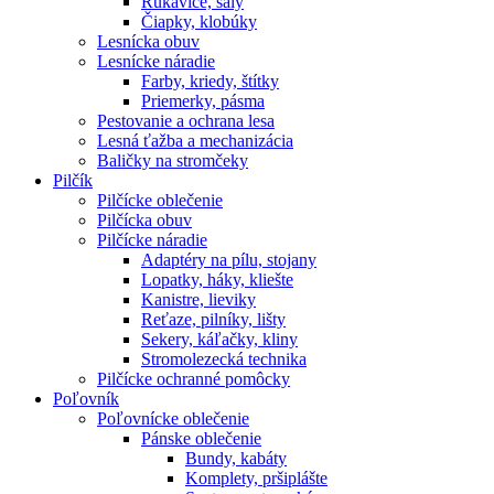
Rukavice, šály
Čiapky, klobúky
Lesnícka obuv
Lesnícke náradie
Farby, kriedy, štítky
Priemerky, pásma
Pestovanie a ochrana lesa
Lesná ťažba a mechanizácia
Baličky na stromčeky
Pilčík
Pilčícke oblečenie
Pilčícka obuv
Pilčícke náradie
Adaptéry na pílu, stojany
Lopatky, háky, kliešte
Kanistre, lieviky
Reťaze, pilníky, lišty
Sekery, káľačky, kliny
Stromolezecká technika
Pilčícke ochranné pomôcky
Poľovník
Poľovnícke oblečenie
Pánske oblečenie
Bundy, kabáty
Komplety, pršiplášte