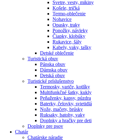
Svetre, vesty, mikiny
Košele, tričká
Termo-oblečenie
Nohavice
Opasky, traky
Ponožky, návleky
Čiapky, klobúky
Rukavice, šály
Kabely, vaky, tašky
Detské oblečenie
Turistická obuv
Pánska obuv
Dámska obuv
Detská obuv
Turistické príslušenstvo
Termosky, variče, kotlíky
Multifunkčné šatky, kukly
Peňaženky, kapsy, púzdra
Baterky, čelovky, svietidlá
Nože, mačety, brúsky
Ruksaky, batohy, vaky
Doplnky a hračky pre deti
Doplnky pre psov
Chatár
Chatárske náradie