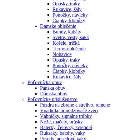
Opasky, traky
Rukavice, šály
Ponožky, návleky
Čiapky, klobúky
Dámske oblečenie
Bundy, kabáty
Svetre, vesty, saká
Košele, tričká
Termo-oblečenie
Nohavice
Opasky, traky
Ponožky, návleky
Čiapky, klobúky
Rukavice, šály
Poľovnícka obuv
Pánska obuv
Dámska obuv
Poľovnícke príslušenstvo
Púzdra na zbrane a strelivo, remene
Vnadidla, odpudzovače zveri
Vábničky, signálne trúbky
Nože, mačety, brúsky
Baterky, čelovky, svietidlá
Ruksaky, batohy, vaky
Posedy, posedové vaky