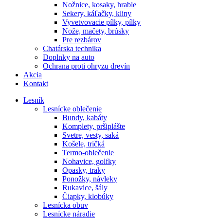
Nožnice, kosaky, hrable
Sekery, káľačky, kliny
Vyvetvovacie pílky, pílky
Nože, mačety, brúsky
Pre rezbárov
Chatárska technika
Doplnky na auto
Ochrana proti ohryzu drevín
Akcia
Kontakt
Lesník
Lesnícke oblečenie
Bundy, kabáty
Komplety, pršiplášte
Svetre, vesty, saká
Košele, tričká
Termo-oblečenie
Nohavice, golfky
Opasky, traky
Ponožky, návleky
Rukavice, šály
Čiapky, klobúky
Lesnícka obuv
Lesnícke náradie