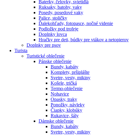
Baterky, čelovky, svietidlá
Ruksaky, batohy, vaky
Posedy, posedové vaky
Palice, stoličky
Ďalekohľady, fotopasce, nočné videnie
Podložky pod trofeje
Doplnky lovca
Hračky pre deti, búdky pre vtákov a netopierov
Doplnky pre psov
Turista
Turistické oblečenie
Pánske oblečenie
Bundy, kabáty
Komplety, pršiplášte
Svetre, vesty, mikiny
Košele, tričká
Termo-oblečenie
Nohavice
Opasky, traky
Ponožky, návleky
Čiapky, klobúky
Rukavice, šály
Dámske oblečenie
Bundy, kabáty
Svetre, vesty, mikiny