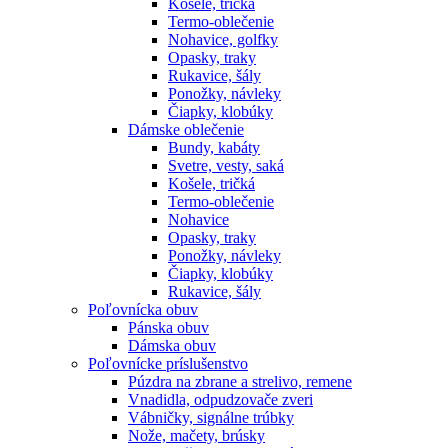
Košele, tričká
Termo-oblečenie
Nohavice, golfky
Opasky, traky
Rukavice, šály
Ponožky, návleky
Čiapky, klobúky
Dámske oblečenie
Bundy, kabáty
Svetre, vesty, saká
Košele, tričká
Termo-oblečenie
Nohavice
Opasky, traky
Ponožky, návleky
Čiapky, klobúky
Rukavice, šály
Poľovnícka obuv
Pánska obuv
Dámska obuv
Poľovnícke príslušenstvo
Púzdra na zbrane a strelivo, remene
Vnadidla, odpudzovače zveri
Vábničky, signálne trúbky
Nože, mačety, brúsky