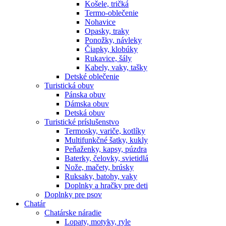
Košele, tričká
Termo-oblečenie
Nohavice
Opasky, traky
Ponožky, návleky
Čiapky, klobúky
Rukavice, šály
Kabely, vaky, tašky
Detské oblečenie
Turistická obuv
Pánska obuv
Dámska obuv
Detská obuv
Turistické príslušenstvo
Termosky, variče, kotlíky
Multifunkčné šatky, kukly
Peňaženky, kapsy, púzdra
Baterky, čelovky, svietidlá
Nože, mačety, brúsky
Ruksaky, batohy, vaky
Doplnky a hračky pre deti
Doplnky pre psov
Chatár
Chatárske náradie
Lopaty, motyky, ryle