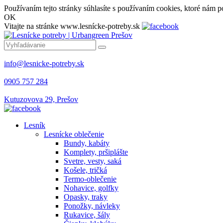
Používaním tejto stránky súhlasíte s používaním cookies, ktoré nám p
OK
Vitajte na stránke www.lesnícke-potreby.sk
info@lesnicke-potreby.sk
0905 757 284
Kutuzovova 29, Prešov
Lesník
Lesnícke oblečenie
Bundy, kabáty
Komplety, pršiplášte
Svetre, vesty, saká
Košele, tričká
Termo-oblečenie
Nohavice, golfky
Opasky, traky
Ponožky, návleky
Rukavice, šály