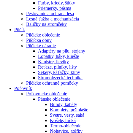
Farby, kriedy, štítky
Priemerky, pásma
Pestovanie a ochrana lesa
Lesná ťažba a mechanizácia
Baličky na stromčeky
Pilčík
Pilčícke oblečenie
Pilčícka obuv
Pilčícke náradie
Adaptéry na pílu, stojany
Lopatky, háky, kliešte
Kanistre, lieviky
Reťaze, pilníky, lišty
Sekery, káľačky, kliny
Stromolezecká technika
Pilčícke ochranné pomôcky
Poľovník
Poľovnícke oblečenie
Pánske oblečenie
Bundy, kabáty
Komplety, pršiplášte
Svetre, vesty, saká
Košele, tričká
Termo-oblečenie
Nohavice, golfky