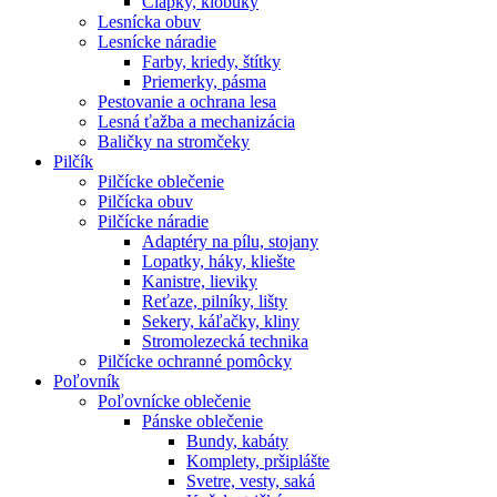
Čiapky, klobúky
Lesnícka obuv
Lesnícke náradie
Farby, kriedy, štítky
Priemerky, pásma
Pestovanie a ochrana lesa
Lesná ťažba a mechanizácia
Baličky na stromčeky
Pilčík
Pilčícke oblečenie
Pilčícka obuv
Pilčícke náradie
Adaptéry na pílu, stojany
Lopatky, háky, kliešte
Kanistre, lieviky
Reťaze, pilníky, lišty
Sekery, káľačky, kliny
Stromolezecká technika
Pilčícke ochranné pomôcky
Poľovník
Poľovnícke oblečenie
Pánske oblečenie
Bundy, kabáty
Komplety, pršiplášte
Svetre, vesty, saká