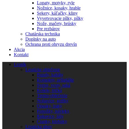
Lopaty, motyky, ryle
Nožnice, kosaky, hrable
Sekery, káľačky, kliny
Vyvetvovacie pílky, pílky
Nože, mačety, brúsky
Pre rezbárov
Chatárska technika
Doplnky na auto
Ochrana proti ohryzu drevín
Akcia
Kontakt
Lesník
Lesnícke oblečenie
Bundy, kabáty
Komplety, pršiplášte
Svetre, vesty, saká
Košele, tričká
Termo-oblečenie
Nohavice, golfky
Opasky, traky
Ponožky, návleky
Rukavice, šály
Čiapky, klobúky
Lesnícka obuv