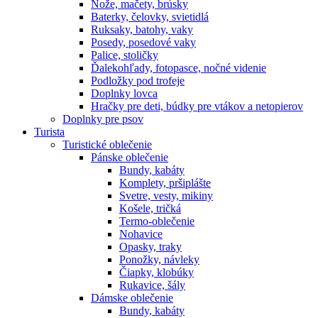
Nože, mačety, brúsky
Baterky, čelovky, svietidlá
Ruksaky, batohy, vaky
Posedy, posedové vaky
Palice, stoličky
Ďalekohľady, fotopasce, nočné videnie
Podložky pod trofeje
Doplnky lovca
Hračky pre deti, búdky pre vtákov a netopierov
Doplnky pre psov
Turista
Turistické oblečenie
Pánske oblečenie
Bundy, kabáty
Komplety, pršiplášte
Svetre, vesty, mikiny
Košele, tričká
Termo-oblečenie
Nohavice
Opasky, traky
Ponožky, návleky
Čiapky, klobúky
Rukavice, šály
Dámske oblečenie
Bundy, kabáty