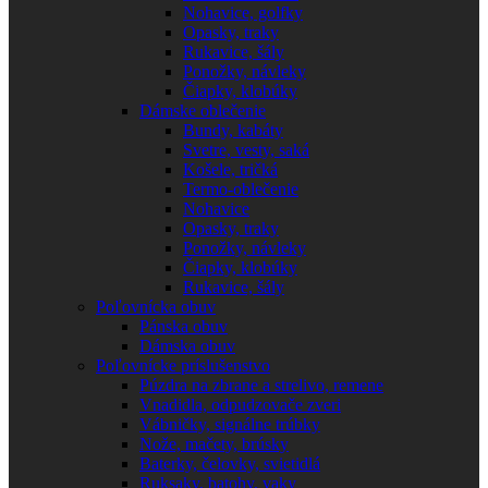
Nohavice, golfky
Opasky, traky
Rukavice, šály
Ponožky, návleky
Čiapky, klobúky
Dámske oblečenie
Bundy, kabáty
Svetre, vesty, saká
Košele, tričká
Termo-oblečenie
Nohavice
Opasky, traky
Ponožky, návleky
Čiapky, klobúky
Rukavice, šály
Poľovnícka obuv
Pánska obuv
Dámska obuv
Poľovnícke príslušenstvo
Púzdra na zbrane a strelivo, remene
Vnadidla, odpudzovače zveri
Vábničky, signálne trúbky
Nože, mačety, brúsky
Baterky, čelovky, svietidlá
Ruksaky, batohy, vaky