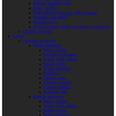
Posedy, posedové vaky
Palice, stoličky
Ďalekohľady, fotopasce, nočné videnie
Podložky pod trofeje
Doplnky lovca
Hračky pre deti, búdky pre vtákov a netopierov
Doplnky pre psov
Turista
Turistické oblečenie
Pánske oblečenie
Bundy, kabáty
Komplety, pršiplášte
Svetre, vesty, mikiny
Košele, tričká
Termo-oblečenie
Nohavice
Opasky, traky
Ponožky, návleky
Čiapky, klobúky
Rukavice, šály
Dámske oblečenie
Bundy, kabáty
Svetre, vesty, mikiny
Košele, tričká
Termo-oblečenie