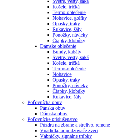
Svetre, vesty, saká
Košele, tričká
Termo-oblečenie
Nohavice, golfky
Opasky, traky
Rukavice, šály
Ponožky, návleky
Čiapky, klobúky
Dámske oblečenie
Bundy, kabáty
Svetre, vesty, saká
Košele, tričká
Termo-oblečenie
Nohavice
Opasky, traky
Ponožky, návleky
Čiapky, klobúky
Rukavice, šály
Poľovnícka obuv
Pánska obuv
Dámska obuv
Poľovnícke príslušenstvo
Púzdra na zbrane a strelivo, remene
Vnadidla, odpudzovače zveri
Vábničky, signálne trúbky