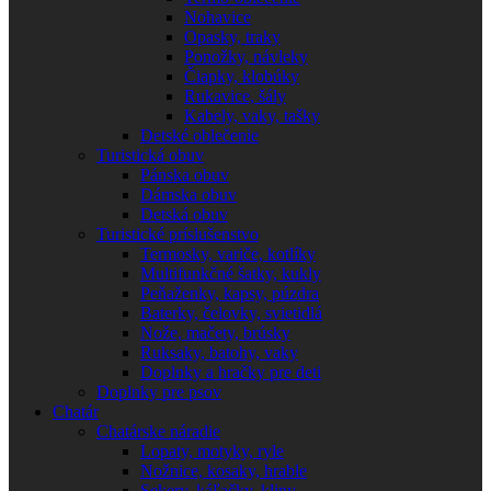
Nohavice
Opasky, traky
Ponožky, návleky
Čiapky, klobúky
Rukavice, šály
Kabely, vaky, tašky
Detské oblečenie
Turistická obuv
Pánska obuv
Dámska obuv
Detská obuv
Turistické príslušenstvo
Termosky, variče, kotlíky
Multifunkčné šatky, kukly
Peňaženky, kapsy, púzdra
Baterky, čelovky, svietidlá
Nože, mačety, brúsky
Ruksaky, batohy, vaky
Doplnky a hračky pre deti
Doplnky pre psov
Chatár
Chatárske náradie
Lopaty, motyky, ryle
Nožnice, kosaky, hrable
Sekery, káľačky, kliny