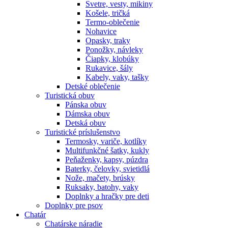
Svetre, vesty, mikiny
Košele, tričká
Termo-oblečenie
Nohavice
Opasky, traky
Ponožky, návleky
Čiapky, klobúky
Rukavice, šály
Kabely, vaky, tašky
Detské oblečenie
Turistická obuv
Pánska obuv
Dámska obuv
Detská obuv
Turistické príslušenstvo
Termosky, variče, kotlíky
Multifunkčné šatky, kukly
Peňaženky, kapsy, púzdra
Baterky, čelovky, svietidlá
Nože, mačety, brúsky
Ruksaky, batohy, vaky
Doplnky a hračky pre deti
Doplnky pre psov
Chatár
Chatárske náradie