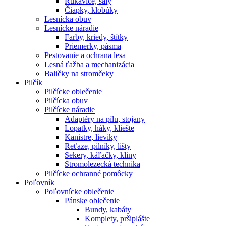
Rukavice, šály
Čiapky, klobúky
Lesnícka obuv
Lesnícke náradie
Farby, kriedy, štítky
Priemerky, pásma
Pestovanie a ochrana lesa
Lesná ťažba a mechanizácia
Baličky na stromčeky
Pilčík
Pilčícke oblečenie
Pilčícka obuv
Pilčícke náradie
Adaptéry na pílu, stojany
Lopatky, háky, kliešte
Kanistre, lieviky
Reťaze, pilníky, lišty
Sekery, káľačky, kliny
Stromolezecká technika
Pilčícke ochranné pomôcky
Poľovník
Poľovnícke oblečenie
Pánske oblečenie
Bundy, kabáty
Komplety, pršiplášte