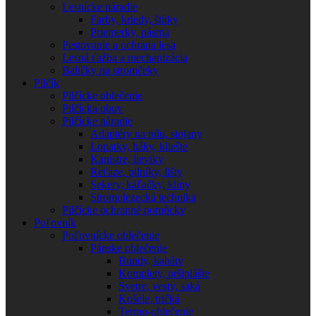
Lesnícke náradie
Farby, kriedy, štítky
Priemerky, pásma
Pestovanie a ochrana lesa
Lesná ťažba a mechanizácia
Baličky na stromčeky
Pilčík
Pilčícke oblečenie
Pilčícka obuv
Pilčícke náradie
Adaptéry na pílu, stojany
Lopatky, háky, kliešte
Kanistre, lieviky
Reťaze, pilníky, lišty
Sekery, káľačky, kliny
Stromolezecká technika
Pilčícke ochranné pomôcky
Poľovník
Poľovnícke oblečenie
Pánske oblečenie
Bundy, kabáty
Komplety, pršiplášte
Svetre, vesty, saká
Košele, tričká
Termo-oblečenie