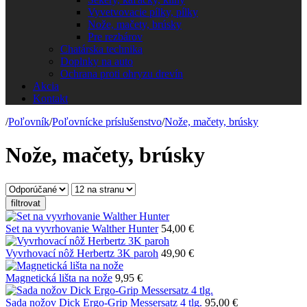
Vyvetvovacie pílky, pílky
Nože, mačety, brúsky
Pre rezbárov
Chatárska technika
Doplnky na auto
Ochrana proti ohryzu drevín
Akcia
Kontakt
/
Poľovník
/
Poľovnícke príslušenstvo
/
Nože, mačety, brúsky
Nože, mačety, brúsky
filtrovat
Set na vyvrhovanie Walther Hunter
54,00 €
Vyvrhovací nôž Herbertz 3K paroh
49,90 €
Magnetická lišta na nože
9,95 €
Sada nožov Dick Ergo-Grip Messersatz 4 tlg.
95,00 €