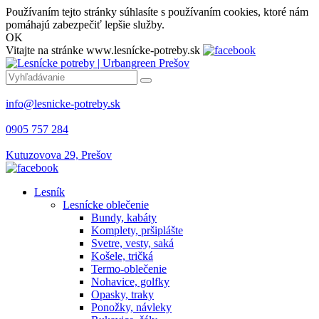
Používaním tejto stránky súhlasíte s používaním cookies, ktoré nám
pomáhajú zabezpečiť lepšie služby.
OK
Vitajte na stránke www.lesnícke-potreby.sk
info@lesnicke-potreby.sk
0905 757 284
Kutuzovova 29, Prešov
Lesník
Lesnícke oblečenie
Bundy, kabáty
Komplety, pršiplášte
Svetre, vesty, saká
Košele, tričká
Termo-oblečenie
Nohavice, golfky
Opasky, traky
Ponožky, návleky