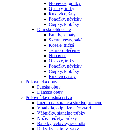
Nohavice, golfky
Opasky, traky
Rukavice, šály
Ponožky, návleky
Čiapky, klobúky
Dámske oblečenie
Bundy, kabáty
Svetre, vesty, saká
Košele, tričká
Termo-oblečenie
Nohavice
Opasky, traky
Ponožky, návleky
Čiapky, klobúky
Rukavice, šály
Poľovnícka obuv
Pánska obuv
Dámska obuv
Poľovnícke príslušenstvo
Púzdra na zbrane a strelivo, remene
Vnadidla, odpudzovače zveri
Vábničky, signálne trúbky
Nože, mačety, brúsky
Baterky, čelovky, svietidlá
Ruksaky, batohy, vaky