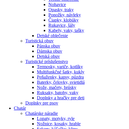
Nohavice
Opasky, traky
Ponožky, návleky
Čiapky, klobúky
Rukavice, šály
Kabely, vaky, tašky
Detské oblečenie
Turistická obuv
Pánska obuv
Dámska obuv
Detská obuv
Turistické príslušenstvo
Termosky, variče, kotlíky
Multifunkčné šatky, kukly
Peňaženky, kapsy, púzdra
Baterky, čelovky, svietidlá
Nože, mačety, brúsky
Ruksaky, batohy, vaky
Doplnky a hračky pre deti
Doplnky pre psov
Chatár
Chatárske náradie
Lopaty, motyky, ryle
Nožnice, kosaky, hrable
Sekery, káľačky, kliny