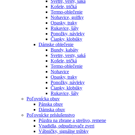
Svetre, vesty, saká
Košele, tričká
Termo-oblečenie
Nohavice, golfky
Opasky, traky
Rukavice, šály
Ponožky, návleky
Čiapky, klobúky
Dámske oblečenie
Bundy, kabáty
Svetre, vesty, saká
Košele, tričká
Termo-oblečenie
Nohavice
Opasky, traky
Ponožky, návleky
Čiapky, klobúky
Rukavice, šály
Poľovnícka obuv
Pánska obuv
Dámska obuv
Poľovnícke príslušenstvo
Púzdra na zbrane a strelivo, remene
Vnadidla, odpudzovače zveri
Vábničky, signálne trúbky