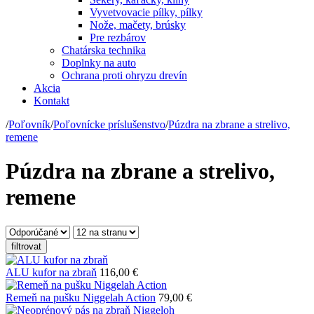
Vyvetvovacie pílky, pílky
Nože, mačety, brúsky
Pre rezbárov
Chatárska technika
Doplnky na auto
Ochrana proti ohryzu drevín
Akcia
Kontakt
/
Poľovník
/
Poľovnícke príslušenstvo
/
Púzdra na zbrane a strelivo,
remene
Púzdra na zbrane a strelivo,
remene
filtrovat
ALU kufor na zbraň
116,00 €
Remeň na pušku Niggelah Action
79,00 €