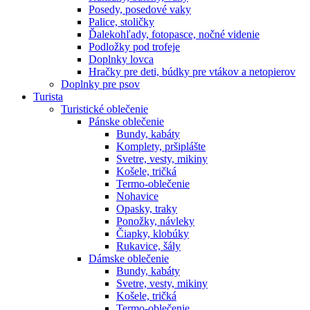
Posedy, posedové vaky
Palice, stoličky
Ďalekohľady, fotopasce, nočné videnie
Podložky pod trofeje
Doplnky lovca
Hračky pre deti, búdky pre vtákov a netopierov
Doplnky pre psov
Turista
Turistické oblečenie
Pánske oblečenie
Bundy, kabáty
Komplety, pršiplášte
Svetre, vesty, mikiny
Košele, tričká
Termo-oblečenie
Nohavice
Opasky, traky
Ponožky, návleky
Čiapky, klobúky
Rukavice, šály
Dámske oblečenie
Bundy, kabáty
Svetre, vesty, mikiny
Košele, tričká
Termo-oblečenie