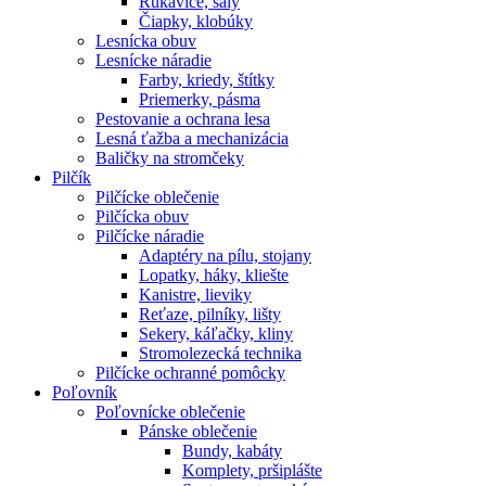
Rukavice, šály
Čiapky, klobúky
Lesnícka obuv
Lesnícke náradie
Farby, kriedy, štítky
Priemerky, pásma
Pestovanie a ochrana lesa
Lesná ťažba a mechanizácia
Baličky na stromčeky
Pilčík
Pilčícke oblečenie
Pilčícka obuv
Pilčícke náradie
Adaptéry na pílu, stojany
Lopatky, háky, kliešte
Kanistre, lieviky
Reťaze, pilníky, lišty
Sekery, káľačky, kliny
Stromolezecká technika
Pilčícke ochranné pomôcky
Poľovník
Poľovnícke oblečenie
Pánske oblečenie
Bundy, kabáty
Komplety, pršiplášte