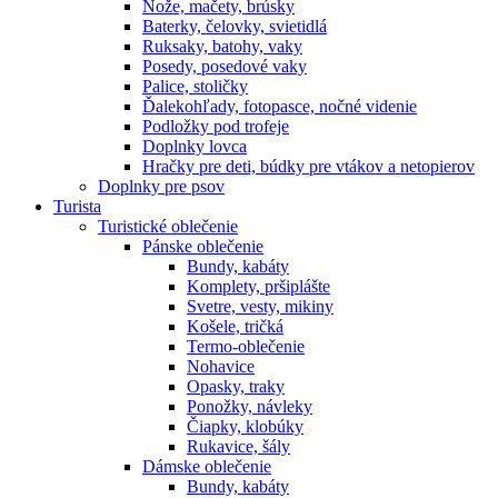
Nože, mačety, brúsky
Baterky, čelovky, svietidlá
Ruksaky, batohy, vaky
Posedy, posedové vaky
Palice, stoličky
Ďalekohľady, fotopasce, nočné videnie
Podložky pod trofeje
Doplnky lovca
Hračky pre deti, búdky pre vtákov a netopierov
Doplnky pre psov
Turista
Turistické oblečenie
Pánske oblečenie
Bundy, kabáty
Komplety, pršiplášte
Svetre, vesty, mikiny
Košele, tričká
Termo-oblečenie
Nohavice
Opasky, traky
Ponožky, návleky
Čiapky, klobúky
Rukavice, šály
Dámske oblečenie
Bundy, kabáty