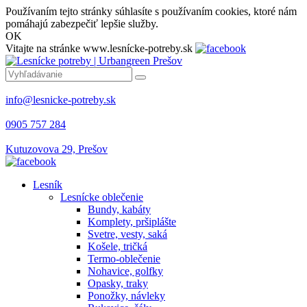
Používaním tejto stránky súhlasíte s používaním cookies, ktoré nám
pomáhajú zabezpečiť lepšie služby.
OK
Vitajte na stránke www.lesnícke-potreby.sk
info@lesnicke-potreby.sk
0905 757 284
Kutuzovova 29, Prešov
Lesník
Lesnícke oblečenie
Bundy, kabáty
Komplety, pršiplášte
Svetre, vesty, saká
Košele, tričká
Termo-oblečenie
Nohavice, golfky
Opasky, traky
Ponožky, návleky