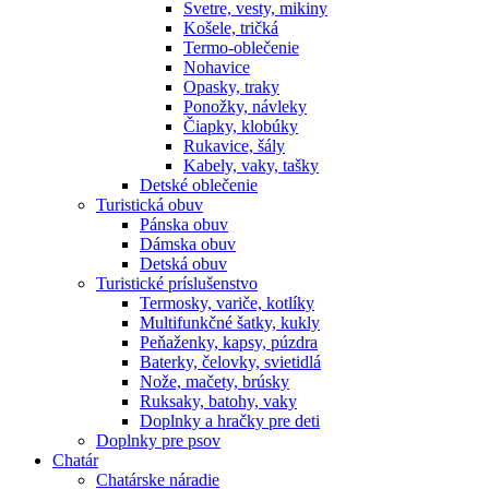
Svetre, vesty, mikiny
Košele, tričká
Termo-oblečenie
Nohavice
Opasky, traky
Ponožky, návleky
Čiapky, klobúky
Rukavice, šály
Kabely, vaky, tašky
Detské oblečenie
Turistická obuv
Pánska obuv
Dámska obuv
Detská obuv
Turistické príslušenstvo
Termosky, variče, kotlíky
Multifunkčné šatky, kukly
Peňaženky, kapsy, púzdra
Baterky, čelovky, svietidlá
Nože, mačety, brúsky
Ruksaky, batohy, vaky
Doplnky a hračky pre deti
Doplnky pre psov
Chatár
Chatárske náradie