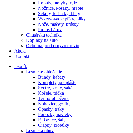
Lopaty, motyky, ryle
Nožnice, kosaky, hrable
Sekery, káľačky, kliny
Vyvetvovacie pílky, pílky
Nože, mačety, brúsky
Pre rezbárov
Chatárska technika
Doplnky na auto
Ochrana proti ohryzu drevín
Akcia
Kontakt
Lesník
Lesnícke oblečenie
Bundy, kabáty
Komplety, pršiplášte
Svetre, vesty, saká
Košele, tričká
Termo-oblečenie
Nohavice, golfky
Opasky, traky
Ponožky, návleky
Rukavice, šály
Čiapky, klobúky
Lesnícka obuv