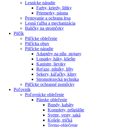
Lesnícke náradie
Farby, kriedy, štítky
Priemerky, pásma
Pestovanie a ochrana lesa
Lesná ťažba a mechanizácia
Baličky na stromčeky
Pilčík
Pilčícke oblečenie
Pilčícka obuv
Pilčícke náradie
Adaptéry na pílu, stojany
Lopatky, háky, kliešte
Kanistre, lieviky
Reťaze, pilníky, lišty
Sekery, káľačky, kliny
Stromolezecká technika
Pilčícke ochranné pomôcky
Poľovník
Poľovnícke oblečenie
Pánske oblečenie
Bundy, kabáty
Komplety, pršiplášte
Svetre, vesty, saká
Košele, tričká
Termo-oblečenie