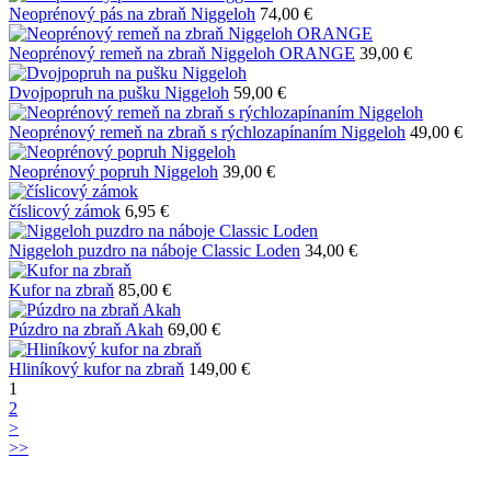
Neoprénový pás na zbraň Niggeloh
74,00 €
Neoprénový remeň na zbraň Niggeloh ORANGE
39,00 €
Dvojpopruh na pušku Niggeloh
59,00 €
Neoprénový remeň na zbraň s rýchlozapínaním Niggeloh
49,00 €
Neoprénový popruh Niggeloh
39,00 €
číslicový zámok
6,95 €
Niggeloh puzdro na náboje Classic Loden
34,00 €
Kufor na zbraň
85,00 €
Púzdro na zbraň Akah
69,00 €
Hliníkový kufor na zbraň
149,00 €
1
2
˃
˃˃