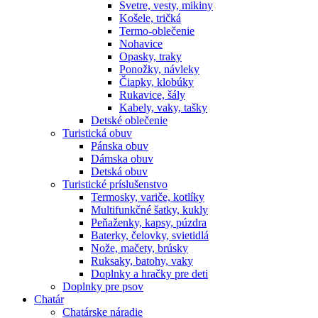
Svetre, vesty, mikiny
Košele, tričká
Termo-oblečenie
Nohavice
Opasky, traky
Ponožky, návleky
Čiapky, klobúky
Rukavice, šály
Kabely, vaky, tašky
Detské oblečenie
Turistická obuv
Pánska obuv
Dámska obuv
Detská obuv
Turistické príslušenstvo
Termosky, variče, kotlíky
Multifunkčné šatky, kukly
Peňaženky, kapsy, púzdra
Baterky, čelovky, svietidlá
Nože, mačety, brúsky
Ruksaky, batohy, vaky
Doplnky a hračky pre deti
Doplnky pre psov
Chatár
Chatárske náradie