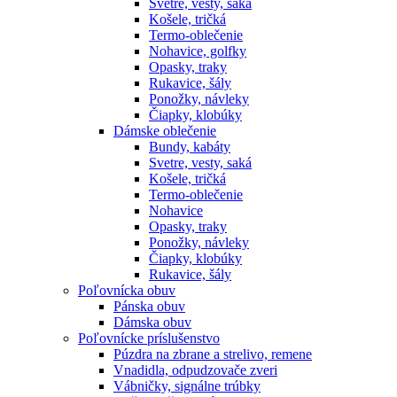
Svetre, vesty, saká
Košele, tričká
Termo-oblečenie
Nohavice, golfky
Opasky, traky
Rukavice, šály
Ponožky, návleky
Čiapky, klobúky
Dámske oblečenie
Bundy, kabáty
Svetre, vesty, saká
Košele, tričká
Termo-oblečenie
Nohavice
Opasky, traky
Ponožky, návleky
Čiapky, klobúky
Rukavice, šály
Poľovnícka obuv
Pánska obuv
Dámska obuv
Poľovnícke príslušenstvo
Púzdra na zbrane a strelivo, remene
Vnadidla, odpudzovače zveri
Vábničky, signálne trúbky