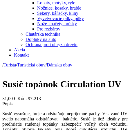
Lopaty, motyky, ryle
Nožnice, kosaky, hrable
Sekery, káľačky, kliny
Vyvetvovacie pílky, pílky
Nože, mačety, brúsky
Pre rezbárov
Chatárska technika
Doplnky na auto
Ochrana proti ohryzu drevín
Akcia
Kontakt
/
Turista
/
Turistická obuv
/
Dámska obuv
Susič topánok Circulation UV
31,00 €
Kód: 97-213
Popis
Susič vysušuje, hreje a odstraňuje nepríjemné pachy. Vstavané UV
svetlo napomáha odstráňovať baktérie. Susič je tiež ideálny pre
predhriatie studenej topánky. zabezpečiť voľný obeh vzduchu.
Topánku otvorte tak,aby bola dobrá cirkulácia vzduchu. UV