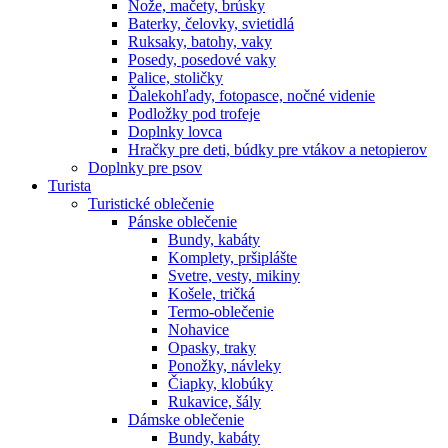
Nože, mačety, brúsky
Baterky, čelovky, svietidlá
Ruksaky, batohy, vaky
Posedy, posedové vaky
Palice, stoličky
Ďalekohľady, fotopasce, nočné videnie
Podložky pod trofeje
Doplnky lovca
Hračky pre deti, búdky pre vtákov a netopierov
Doplnky pre psov
Turista
Turistické oblečenie
Pánske oblečenie
Bundy, kabáty
Komplety, pršiplášte
Svetre, vesty, mikiny
Košele, tričká
Termo-oblečenie
Nohavice
Opasky, traky
Ponožky, návleky
Čiapky, klobúky
Rukavice, šály
Dámske oblečenie
Bundy, kabáty