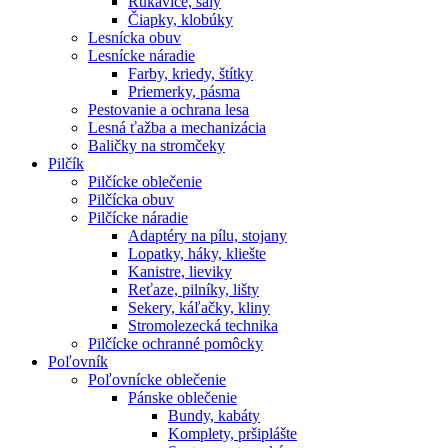
Rukavice, šály
Čiapky, klobúky
Lesnícka obuv
Lesnícke náradie
Farby, kriedy, štítky
Priemerky, pásma
Pestovanie a ochrana lesa
Lesná ťažba a mechanizácia
Baličky na stromčeky
Pilčík
Pilčícke oblečenie
Pilčícka obuv
Pilčícke náradie
Adaptéry na pílu, stojany
Lopatky, háky, kliešte
Kanistre, lieviky
Reťaze, pilníky, lišty
Sekery, káľačky, kliny
Stromolezecká technika
Pilčícke ochranné pomôcky
Poľovník
Poľovnícke oblečenie
Pánske oblečenie
Bundy, kabáty
Komplety, pršiplášte