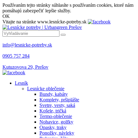
Používaním tejto stránky súhlasíte s používaním cookies, ktoré nám
pomáhajú zabezpečiť lepšie služby.
OK
Vitajte na stránke www.lesnícke-potreby.sk
info@lesnicke-potreby.sk
0905 757 284
Kutuzovova 29, Prešov
Lesník
Lesnícke oblečenie
Bundy, kabáty
Komplety, pršiplášte
Svetre, vesty, saká
Košele, tričká
Termo-oblečenie
Nohavice, golfky
Opasky, traky
Ponožky, návleky