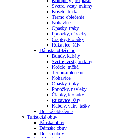
Komplety, pršiplášte
Svetre, vesty, mikiny
Košele, tričká
Termo-oblečenie
Nohavice
Opasky, traky
Ponožky, návleky
Čiapky, klobúky
Rukavice, šály
Dámske oblečenie
Bundy, kabáty
Svetre, vesty, mikiny
Košele, tričká
Termo-oblečenie
Nohavice
Opasky, traky
Ponožky, návleky
Čiapky, klobúky
Rukavice, šály
Kabely, vaky, tašky
Detské oblečenie
Turistická obuv
Pánska obuv
Dámska obuv
Detská obuv