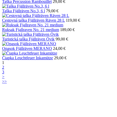
Taška Percussion Rambouillet
29,00 €
Taška Fjällräven No.3, 6 l
79,00 €
Cestovná taška Fjällräven Räven 28 L
119,00 €
Ruksak Fjallraven No. 21 medium
189,00 €
Turistická taška Fjällräven Övik
99,00 €
Opasok Fjällräven MERANO
24,00 €
Čiapka Leuchtfeuer Inkamütze
29,00 €
1
2
3
˃
˃˃