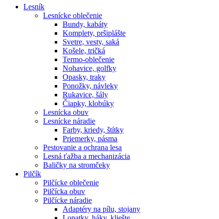
Lesník
Lesnícke oblečenie
Bundy, kabáty
Komplety, pršiplášte
Svetre, vesty, saká
Košele, tričká
Termo-oblečenie
Nohavice, golfky
Opasky, traky
Ponožky, návleky
Rukavice, šály
Čiapky, klobúky
Lesnícka obuv
Lesnícke náradie
Farby, kriedy, štítky
Priemerky, pásma
Pestovanie a ochrana lesa
Lesná ťažba a mechanizácia
Baličky na stromčeky
Pilčík
Pilčícke oblečenie
Pilčícka obuv
Pilčícke náradie
Adaptéry na pílu, stojany
Lopatky, háky, kliešte