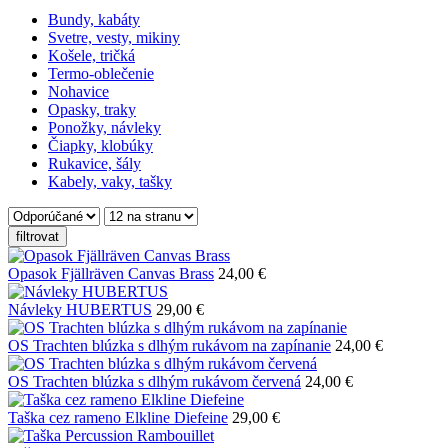
Bundy, kabáty
Svetre, vesty, mikiny
Košele, tričká
Termo-oblečenie
Nohavice
Opasky, traky
Ponožky, návleky
Čiapky, klobúky
Rukavice, šály
Kabely, vaky, tašky
filtrovat
Opasok Fjällräven Canvas Brass
24,00 €
Návleky HUBERTUS
29,00 €
OS Trachten blúzka s dlhým rukávom na zapínanie
24,00 €
OS Trachten blúzka s dlhým rukávom červená
24,00 €
Taška cez rameno Elkline Diefeine
29,00 €