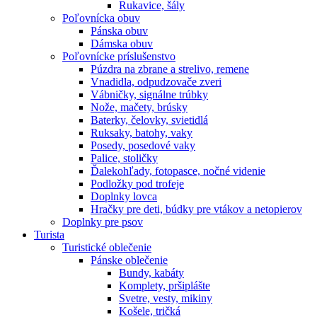
Rukavice, šály
Poľovnícka obuv
Pánska obuv
Dámska obuv
Poľovnícke príslušenstvo
Púzdra na zbrane a strelivo, remene
Vnadidla, odpudzovače zveri
Vábničky, signálne trúbky
Nože, mačety, brúsky
Baterky, čelovky, svietidlá
Ruksaky, batohy, vaky
Posedy, posedové vaky
Palice, stoličky
Ďalekohľady, fotopasce, nočné videnie
Podložky pod trofeje
Doplnky lovca
Hračky pre deti, búdky pre vtákov a netopierov
Doplnky pre psov
Turista
Turistické oblečenie
Pánske oblečenie
Bundy, kabáty
Komplety, pršiplášte
Svetre, vesty, mikiny
Košele, tričká