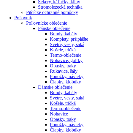
Sekery, káľačky, kliny
Stromolezecká technika
Pilčícke ochranné pomôcky
Poľovník
Poľovnícke oblečenie
Pánske oblečenie
Bundy, kabáty
Komplety, pršiplášte
Svetre, vesty, saká
Košele, tričká
Termo-oblečenie
Nohavice, golfky
Opasky, traky
Rukavice, šály
Ponožky, návleky
Čiapky, klobúky
Dámske oblečenie
Bundy, kabáty
Svetre, vesty, saká
Košele, tričká
Termo-oblečenie
Nohavice
Opasky, traky
Ponožky, návleky
Čiapky, klobúky