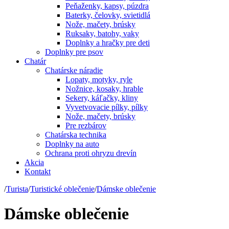
Peňaženky, kapsy, púzdra
Baterky, čelovky, svietidlá
Nože, mačety, brúsky
Ruksaky, batohy, vaky
Doplnky a hračky pre deti
Doplnky pre psov
Chatár
Chatárske náradie
Lopaty, motyky, ryle
Nožnice, kosaky, hrable
Sekery, káľačky, kliny
Vyvetvovacie pílky, pílky
Nože, mačety, brúsky
Pre rezbárov
Chatárska technika
Doplnky na auto
Ochrana proti ohryzu drevín
Akcia
Kontakt
/
Turista
/
Turistické oblečenie
/
Dámske oblečenie
Dámske oblečenie