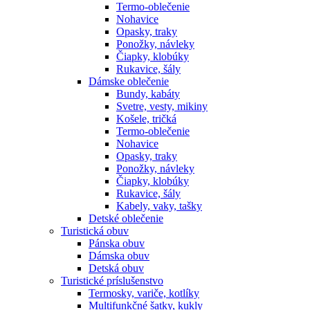
Termo-oblečenie
Nohavice
Opasky, traky
Ponožky, návleky
Čiapky, klobúky
Rukavice, šály
Dámske oblečenie
Bundy, kabáty
Svetre, vesty, mikiny
Košele, tričká
Termo-oblečenie
Nohavice
Opasky, traky
Ponožky, návleky
Čiapky, klobúky
Rukavice, šály
Kabely, vaky, tašky
Detské oblečenie
Turistická obuv
Pánska obuv
Dámska obuv
Detská obuv
Turistické príslušenstvo
Termosky, variče, kotlíky
Multifunkčné šatky, kukly