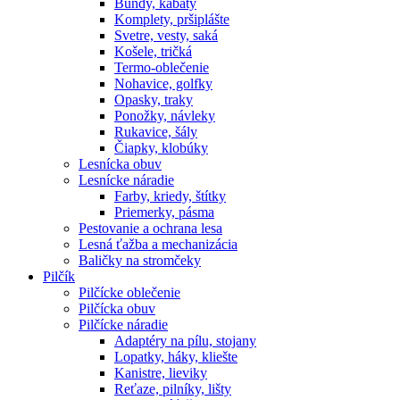
Bundy, kabáty
Komplety, pršiplášte
Svetre, vesty, saká
Košele, tričká
Termo-oblečenie
Nohavice, golfky
Opasky, traky
Ponožky, návleky
Rukavice, šály
Čiapky, klobúky
Lesnícka obuv
Lesnícke náradie
Farby, kriedy, štítky
Priemerky, pásma
Pestovanie a ochrana lesa
Lesná ťažba a mechanizácia
Baličky na stromčeky
Pilčík
Pilčícke oblečenie
Pilčícka obuv
Pilčícke náradie
Adaptéry na pílu, stojany
Lopatky, háky, kliešte
Kanistre, lieviky
Reťaze, pilníky, lišty