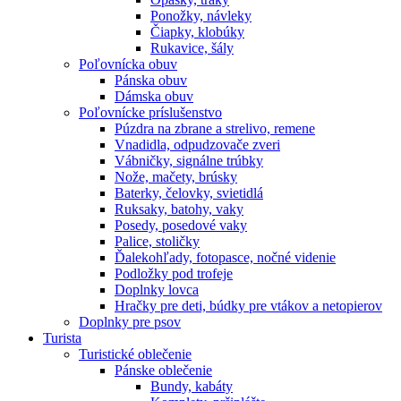
Ponožky, návleky
Čiapky, klobúky
Rukavice, šály
Poľovnícka obuv
Pánska obuv
Dámska obuv
Poľovnícke príslušenstvo
Púzdra na zbrane a strelivo, remene
Vnadidla, odpudzovače zveri
Vábničky, signálne trúbky
Nože, mačety, brúsky
Baterky, čelovky, svietidlá
Ruksaky, batohy, vaky
Posedy, posedové vaky
Palice, stoličky
Ďalekohľady, fotopasce, nočné videnie
Podložky pod trofeje
Doplnky lovca
Hračky pre deti, búdky pre vtákov a netopierov
Doplnky pre psov
Turista
Turistické oblečenie
Pánske oblečenie
Bundy, kabáty