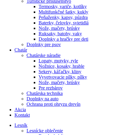
Turistické príslušenstvo
Termosky, variče, kotlíky
Multifunkčné šatky, kukly
Peňaženky, kapsy, púzdra
Baterky, čelovky, svietidlá
Nože, mačety, brúsky
Ruksaky, batohy, vaky
Doplnky a hračky pre deti
Doplnky pre psov
Chatár
Chatárske náradie
Lopaty, motyky, ryle
Nožnice, kosaky, hrable
Sekery, káľačky, kliny
Vyvetvovacie pílky, pílky
Nože, mačety, brúsky
Pre rezbárov
Chatárska technika
Doplnky na auto
Ochrana proti ohryzu drevín
Akcia
Kontakt
Lesník
Lesnícke oblečenie