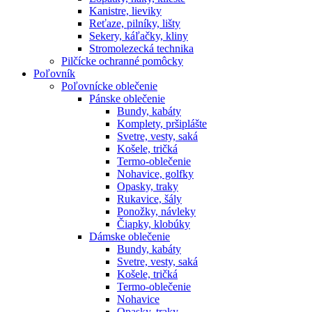
Kanistre, lieviky
Reťaze, pilníky, lišty
Sekery, káľačky, kliny
Stromolezecká technika
Pilčícke ochranné pomôcky
Poľovník
Poľovnícke oblečenie
Pánske oblečenie
Bundy, kabáty
Komplety, pršiplášte
Svetre, vesty, saká
Košele, tričká
Termo-oblečenie
Nohavice, golfky
Opasky, traky
Rukavice, šály
Ponožky, návleky
Čiapky, klobúky
Dámske oblečenie
Bundy, kabáty
Svetre, vesty, saká
Košele, tričká
Termo-oblečenie
Nohavice
Opasky, traky