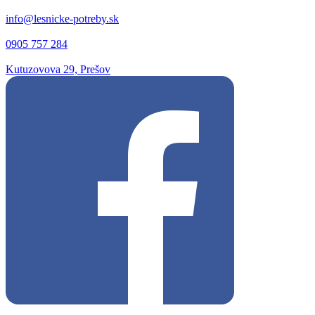
info@lesnicke-potreby.sk
0905 757 284
Kutuzovova 29, Prešov