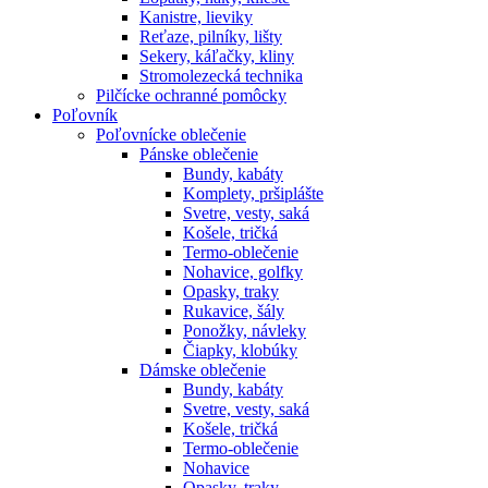
Kanistre, lieviky
Reťaze, pilníky, lišty
Sekery, káľačky, kliny
Stromolezecká technika
Pilčícke ochranné pomôcky
Poľovník
Poľovnícke oblečenie
Pánske oblečenie
Bundy, kabáty
Komplety, pršiplášte
Svetre, vesty, saká
Košele, tričká
Termo-oblečenie
Nohavice, golfky
Opasky, traky
Rukavice, šály
Ponožky, návleky
Čiapky, klobúky
Dámske oblečenie
Bundy, kabáty
Svetre, vesty, saká
Košele, tričká
Termo-oblečenie
Nohavice
Opasky, traky