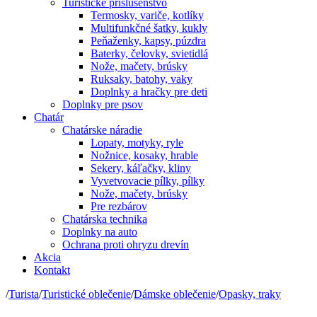
Turistické príslušenstvo
Termosky, variče, kotlíky
Multifunkčné šatky, kukly
Peňaženky, kapsy, púzdra
Baterky, čelovky, svietidlá
Nože, mačety, brúsky
Ruksaky, batohy, vaky
Doplnky a hračky pre deti
Doplnky pre psov
Chatár
Chatárske náradie
Lopaty, motyky, ryle
Nožnice, kosaky, hrable
Sekery, káľačky, kliny
Vyvetvovacie pílky, pílky
Nože, mačety, brúsky
Pre rezbárov
Chatárska technika
Doplnky na auto
Ochrana proti ohryzu drevín
Akcia
Kontakt
/
Turista
/
Turistické oblečenie
/
Dámske oblečenie
/
Opasky, traky