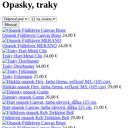
Opasky, traky
filtrovat
Opasok Fjällräven Canvas Brass
24,00 €
Opasok Fjällräven MERANO
24,00 €
Traky Hart Metal Clip
24,00 €
Traky Deerhunter
34,00 €
Traky Fritzmann
25,00 €
Härkila opasok Flex, farba čierna. veľkosť M/L (105 cm).
29,00 €
Dámsky opasok Gump
26,00 €
Hart opasok Canvas, farba olivová. dĺžka 115 cm.
21,00 €
Fjällräven opasok Keb Trekking Belt
29,00 €
Opasok Fjällräven Canvas Brass
24,00 €