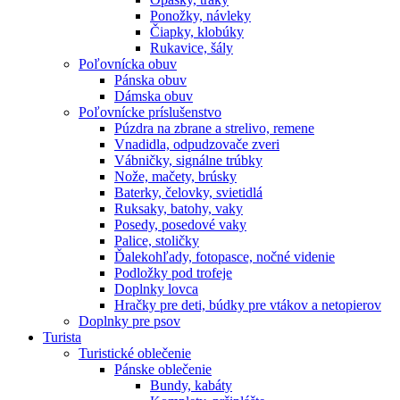
Ponožky, návleky
Čiapky, klobúky
Rukavice, šály
Poľovnícka obuv
Pánska obuv
Dámska obuv
Poľovnícke príslušenstvo
Púzdra na zbrane a strelivo, remene
Vnadidla, odpudzovače zveri
Vábničky, signálne trúbky
Nože, mačety, brúsky
Baterky, čelovky, svietidlá
Ruksaky, batohy, vaky
Posedy, posedové vaky
Palice, stoličky
Ďalekohľady, fotopasce, nočné videnie
Podložky pod trofeje
Doplnky lovca
Hračky pre deti, búdky pre vtákov a netopierov
Doplnky pre psov
Turista
Turistické oblečenie
Pánske oblečenie
Bundy, kabáty