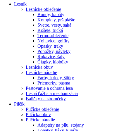
Lesník
Lesnícke oblečenie
Bundy, kabáty
Komplety, pršiplášte
Svetre, vesty, saká
Košele, tričká
Termo-oblečenie
Nohavice, golfky
Opasky, traky
Ponožky, návleky
Rukavice, šály
Čiapky, klobúky
Lesnícka obuv
Lesnícke náradie
Farby, kriedy, štítky
Priemerky, pásma
Pestovanie a ochrana lesa
Lesná ťažba a mechanizácia
Baličky na stromčeky
Pilčík
Pilčícke oblečenie
Pilčícka obuv
Pilčícke náradie
Adaptéry na pílu, stojany
Lopatky, háky, kliešte