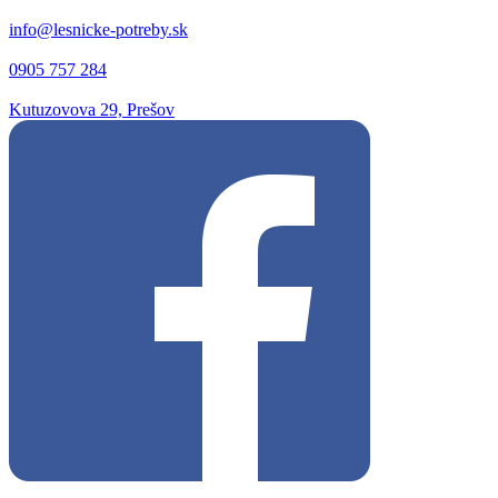
info@lesnicke-potreby.sk
0905 757 284
Kutuzovova 29, Prešov