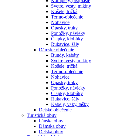
Komplety, pršiplášte
Svetre, vesty, mikiny
Košele, tričká
Termo-oblečenie
Nohavice
Opasky, traky
Ponožky, návleky
Čiapky, klobúky
Rukavice, šály
Dámske oblečenie
Bundy, kabáty
Svetre, vesty, mikiny
Košele, tričká
Termo-oblečenie
Nohavice
Opasky, traky
Ponožky, návleky
Čiapky, klobúky
Rukavice, šály
Kabely, vaky, tašky
Detské oblečenie
Turistická obuv
Pánska obuv
Dámska obuv
Detská obuv