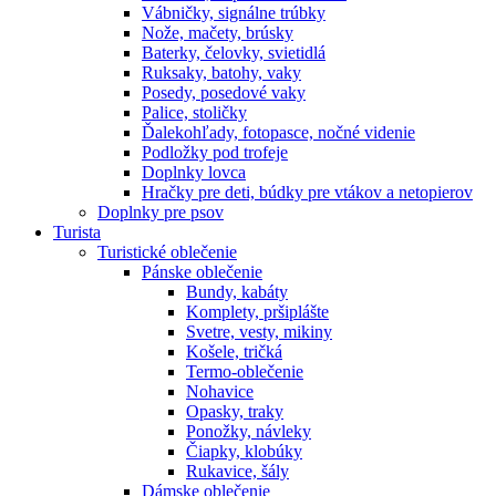
Vábničky, signálne trúbky
Nože, mačety, brúsky
Baterky, čelovky, svietidlá
Ruksaky, batohy, vaky
Posedy, posedové vaky
Palice, stoličky
Ďalekohľady, fotopasce, nočné videnie
Podložky pod trofeje
Doplnky lovca
Hračky pre deti, búdky pre vtákov a netopierov
Doplnky pre psov
Turista
Turistické oblečenie
Pánske oblečenie
Bundy, kabáty
Komplety, pršiplášte
Svetre, vesty, mikiny
Košele, tričká
Termo-oblečenie
Nohavice
Opasky, traky
Ponožky, návleky
Čiapky, klobúky
Rukavice, šály
Dámske oblečenie