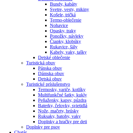
Bundy, kabáty
Svetre, vesty, mikiny
Košele, tričká
Termo-oblečenie
Nohavice
Opasky, traky
Ponožky, návleky
Čiapky, klobúky
Rukavice, šály
Kabely, vaky, tašky
Detské oblečenie
Turistická obuv
Pánska obuv
Dámska obuv
Detská obuv
Turistické príslušenstvo
Termosky, variče, kotlíky
Multifunkčné šatky, kukly
Peňaženky, kapsy, púzdra
Baterky, čelovky, svietidlá
Nože, mačety, brúsky
Ruksaky, batohy, vaky
Doplnky a hračky pre deti
Doplnky pre psov
Chatár