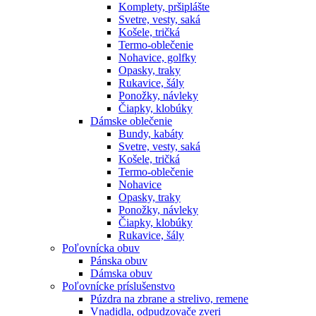
Komplety, pršiplášte
Svetre, vesty, saká
Košele, tričká
Termo-oblečenie
Nohavice, golfky
Opasky, traky
Rukavice, šály
Ponožky, návleky
Čiapky, klobúky
Dámske oblečenie
Bundy, kabáty
Svetre, vesty, saká
Košele, tričká
Termo-oblečenie
Nohavice
Opasky, traky
Ponožky, návleky
Čiapky, klobúky
Rukavice, šály
Poľovnícka obuv
Pánska obuv
Dámska obuv
Poľovnícke príslušenstvo
Púzdra na zbrane a strelivo, remene
Vnadidla, odpudzovače zveri