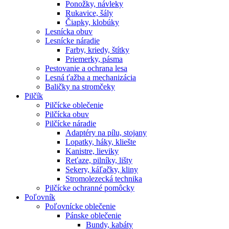
Ponožky, návleky
Rukavice, šály
Čiapky, klobúky
Lesnícka obuv
Lesnícke náradie
Farby, kriedy, štítky
Priemerky, pásma
Pestovanie a ochrana lesa
Lesná ťažba a mechanizácia
Baličky na stromčeky
Pilčík
Pilčícke oblečenie
Pilčícka obuv
Pilčícke náradie
Adaptéry na pílu, stojany
Lopatky, háky, kliešte
Kanistre, lieviky
Reťaze, pilníky, lišty
Sekery, káľačky, kliny
Stromolezecká technika
Pilčícke ochranné pomôcky
Poľovník
Poľovnícke oblečenie
Pánske oblečenie
Bundy, kabáty