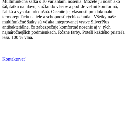
Multiifunkčná šatka s 10 variantami nosenia. Môžete ju nosiť ako
šál, šatku na hlavu, stužku do vlasov a pod Je veľmi komfortná,
ľahká a vysoko priedušná. Oceníte jej vlasnosti pre dokonalú
termoreguláciu na tele a schopnosť rýchloschutia. Všetky naše
multifunkčné šatky sú vďaka integrovanej vrstve SilverPlus
antibakteriálne, čo zabezpečuje komfortné nosenie aj v tých
najnáročnejších podmienkach. Rôzne farby. Poteší každého priateľa
lesa. 100 % vlna.
Kontaktovať