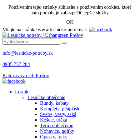
Používaním tejto stránky súhlasíte s používaním cookies, ktoré
nám pomáhajú zabezpečiť lepšie služby.
OK
Vitajte na stránke www.lesnícke-potreby.sk
info@lesnicke-potreby.sk
0905 757 284
Kutuzovova 29, Prešov
Lesník
Lesnícke oblečenie
Bundy, kabáty
Komplety, pršiplášte
Svetre, vesty, saká
Košele, tričká
Termo-oblečenie
Nohavice, golfky
Opasky, traky