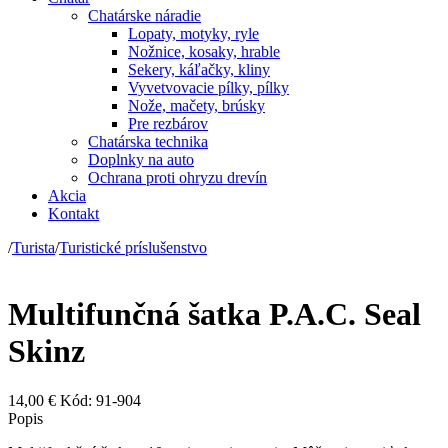
Chatárske náradie
Lopaty, motyky, ryle
Nožnice, kosaky, hrable
Sekery, káľačky, kliny
Vyvetvovacie pílky, pílky
Nože, mačety, brúsky
Pre rezbárov
Chatárska technika
Doplnky na auto
Ochrana proti ohryzu drevín
Akcia
Kontakt
/
Turista
/
Turistické príslušenstvo
Multifunčná šatka P.A.C. Seal
Skinz
14,00 €
Kód: 91-904
Popis