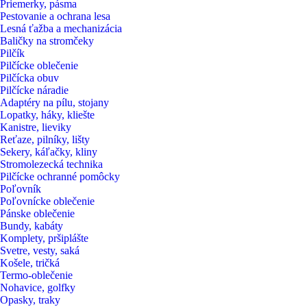
Priemerky, pásma
Pestovanie a ochrana lesa
Lesná ťažba a mechanizácia
Baličky na stromčeky
Pilčík
Pilčícke oblečenie
Pilčícka obuv
Pilčícke náradie
Adaptéry na pílu, stojany
Lopatky, háky, kliešte
Kanistre, lieviky
Reťaze, pilníky, lišty
Sekery, káľačky, kliny
Stromolezecká technika
Pilčícke ochranné pomôcky
Poľovník
Poľovnícke oblečenie
Pánske oblečenie
Bundy, kabáty
Komplety, pršiplášte
Svetre, vesty, saká
Košele, tričká
Termo-oblečenie
Nohavice, golfky
Opasky, traky