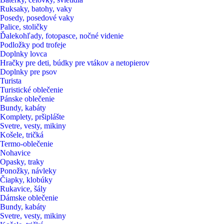
Ruksaky, batohy, vaky
Posedy, posedové vaky
Palice, stoličky
Ďalekohľady, fotopasce, nočné videnie
Podložky pod trofeje
Doplnky lovca
Hračky pre deti, búdky pre vtákov a netopierov
Doplnky pre psov
Turista
Turistické oblečenie
Pánske oblečenie
Bundy, kabáty
Komplety, pršiplášte
Svetre, vesty, mikiny
Košele, tričká
Termo-oblečenie
Nohavice
Opasky, traky
Ponožky, návleky
Čiapky, klobúky
Rukavice, šály
Dámske oblečenie
Bundy, kabáty
Svetre, vesty, mikiny