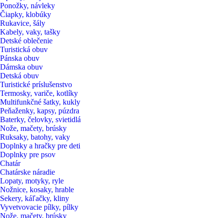
Ponožky, návleky
Čiapky, klobúky
Rukavice, šály
Kabely, vaky, tašky
Detské oblečenie
Turistická obuv
Pánska obuv
Dámska obuv
Detská obuv
Turistické príslušenstvo
Termosky, variče, kotlíky
Multifunkčné šatky, kukly
Peňaženky, kapsy, púzdra
Baterky, čelovky, svietidlá
Nože, mačety, brúsky
Ruksaky, batohy, vaky
Doplnky a hračky pre deti
Doplnky pre psov
Chatár
Chatárske náradie
Lopaty, motyky, ryle
Nožnice, kosaky, hrable
Sekery, káľačky, kliny
Vyvetvovacie pílky, pílky
Nože, mačety, brúsky