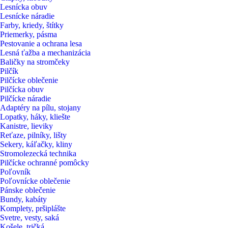
Lesnícka obuv
Lesnícke náradie
Farby, kriedy, štítky
Priemerky, pásma
Pestovanie a ochrana lesa
Lesná ťažba a mechanizácia
Baličky na stromčeky
Pilčík
Pilčícke oblečenie
Pilčícka obuv
Pilčícke náradie
Adaptéry na pílu, stojany
Lopatky, háky, kliešte
Kanistre, lieviky
Reťaze, pilníky, lišty
Sekery, káľačky, kliny
Stromolezecká technika
Pilčícke ochranné pomôcky
Poľovník
Poľovnícke oblečenie
Pánske oblečenie
Bundy, kabáty
Komplety, pršiplášte
Svetre, vesty, saká
Košele, tričká