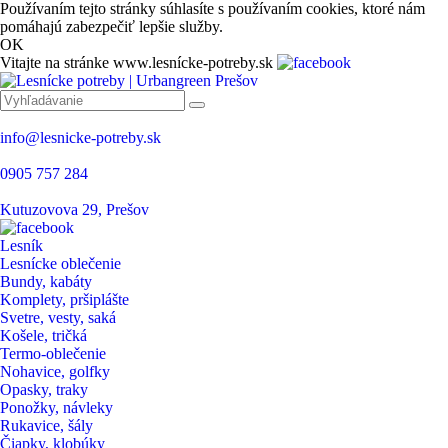
Používaním tejto stránky súhlasíte s používaním cookies, ktoré nám
pomáhajú zabezpečiť lepšie služby.
OK
Vitajte na stránke www.lesnícke-potreby.sk
info@lesnicke-potreby.sk
0905 757 284
Kutuzovova 29, Prešov
Lesník
Lesnícke oblečenie
Bundy, kabáty
Komplety, pršiplášte
Svetre, vesty, saká
Košele, tričká
Termo-oblečenie
Nohavice, golfky
Opasky, traky
Ponožky, návleky
Rukavice, šály
Čiapky, klobúky