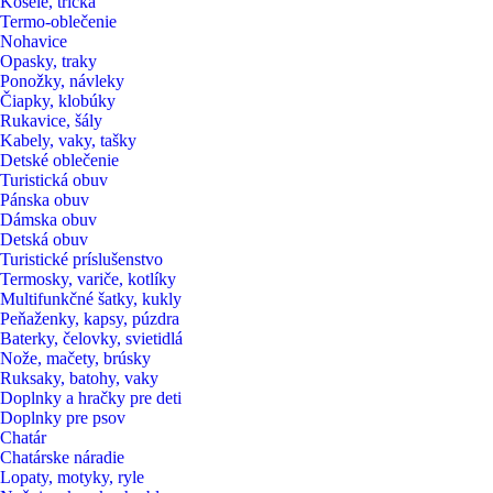
Košele, tričká
Termo-oblečenie
Nohavice
Opasky, traky
Ponožky, návleky
Čiapky, klobúky
Rukavice, šály
Kabely, vaky, tašky
Detské oblečenie
Turistická obuv
Pánska obuv
Dámska obuv
Detská obuv
Turistické príslušenstvo
Termosky, variče, kotlíky
Multifunkčné šatky, kukly
Peňaženky, kapsy, púzdra
Baterky, čelovky, svietidlá
Nože, mačety, brúsky
Ruksaky, batohy, vaky
Doplnky a hračky pre deti
Doplnky pre psov
Chatár
Chatárske náradie
Lopaty, motyky, ryle