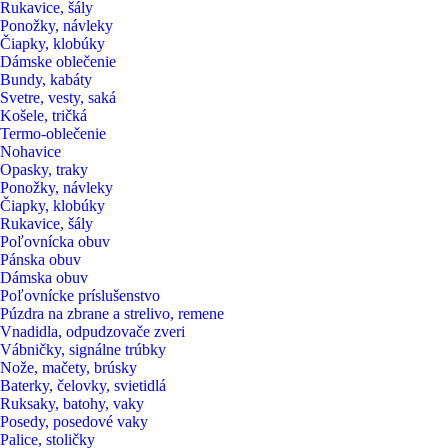
Rukavice, šály
Ponožky, návleky
Čiapky, klobúky
Dámske oblečenie
Bundy, kabáty
Svetre, vesty, saká
Košele, tričká
Termo-oblečenie
Nohavice
Opasky, traky
Ponožky, návleky
Čiapky, klobúky
Rukavice, šály
Poľovnícka obuv
Pánska obuv
Dámska obuv
Poľovnícke príslušenstvo
Púzdra na zbrane a strelivo, remene
Vnadidla, odpudzovače zveri
Vábničky, signálne trúbky
Nože, mačety, brúsky
Baterky, čelovky, svietidlá
Ruksaky, batohy, vaky
Posedy, posedové vaky
Palice, stoličky