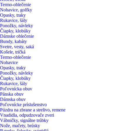
Termo-oblečenie
Nohavice, golfky
Opasky, traky
Rukavice, šály
Ponožky, návleky
Čiapky, klobúky
Dámske oblečenie
Bundy, kabáty
Svetre, vesty, saká
Košele, tričká
Termo-oblečenie
Nohavice
Opasky, traky
Ponožky, návleky
Čiapky, klobúky
Rukavice, šály
Poľovnícka obuv
Pánska obuv
Dámska obuv
Poľovnícke príslušenstvo
Púzdra na zbrane a strelivo, remene
Vnadidla, odpudzovače zveri
Vábničky, signálne trúbky
Nože, mačety, brúsky
Baterky, čelovky, svietidlá