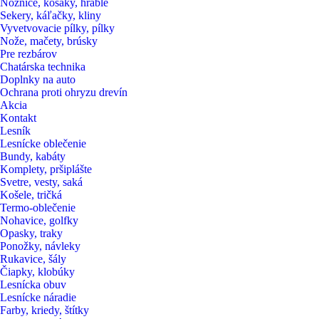
Nožnice, kosaky, hrable
Sekery, káľačky, kliny
Vyvetvovacie pílky, pílky
Nože, mačety, brúsky
Pre rezbárov
Chatárska technika
Doplnky na auto
Ochrana proti ohryzu drevín
Akcia
Kontakt
Lesník
Lesnícke oblečenie
Bundy, kabáty
Komplety, pršiplášte
Svetre, vesty, saká
Košele, tričká
Termo-oblečenie
Nohavice, golfky
Opasky, traky
Ponožky, návleky
Rukavice, šály
Čiapky, klobúky
Lesnícka obuv
Lesnícke náradie
Farby, kriedy, štítky