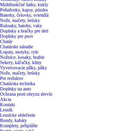
Multifunkčné šatky, kukly
Peňaženky, kapsy, púzdra
Baterky, čelovky, svietidlá
Nože, mačety, brúsky
Ruksaky, batohy, vaky
Doplnky a hračky pre deti
Doplnky pre psov
Chatár
Chatárske náradie
Lopaty, motyky, ryle
Nožnice, kosaky, hrable
Sekery, káľačky, kliny
Vyvetvovacie pílky, pílky
Nože, mačety, brúsky
Pre rezbárov
Chatárska technika
Doplnky na auto
Ochrana proti ohryzu drevín
Akcia
Kontakt
Lesník
Lesnícke oblečenie
Bundy, kabáty
Komplety, pršiplášte
Svetre, vesty, saká