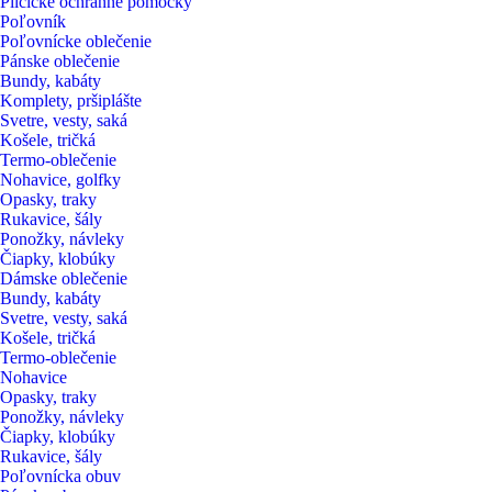
Pilčícke ochranné pomôcky
Poľovník
Poľovnícke oblečenie
Pánske oblečenie
Bundy, kabáty
Komplety, pršiplášte
Svetre, vesty, saká
Košele, tričká
Termo-oblečenie
Nohavice, golfky
Opasky, traky
Rukavice, šály
Ponožky, návleky
Čiapky, klobúky
Dámske oblečenie
Bundy, kabáty
Svetre, vesty, saká
Košele, tričká
Termo-oblečenie
Nohavice
Opasky, traky
Ponožky, návleky
Čiapky, klobúky
Rukavice, šály
Poľovnícka obuv