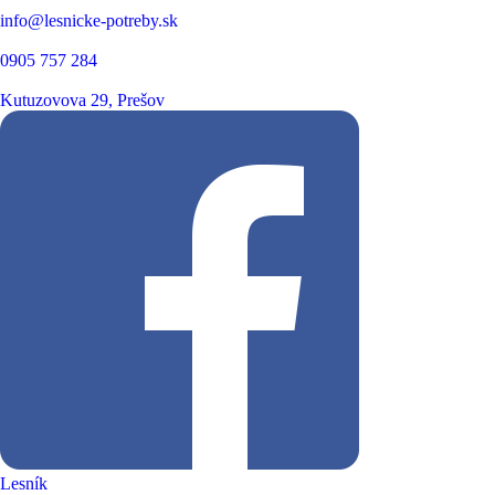
info@lesnicke-potreby.sk
0905 757 284
Kutuzovova 29, Prešov
Lesník