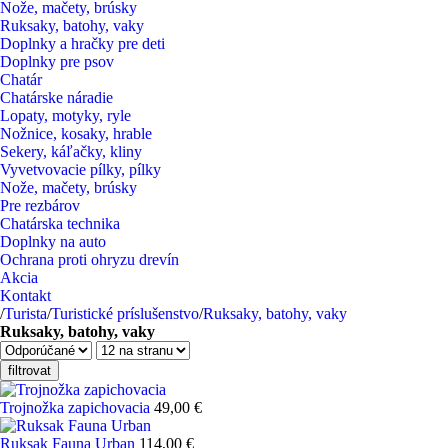
Nože, mačety, brúsky
Ruksaky, batohy, vaky
Doplnky a hračky pre deti
Doplnky pre psov
Chatár
Chatárske náradie
Lopaty, motyky, ryle
Nožnice, kosaky, hrable
Sekery, káľačky, kliny
Vyvetvovacie pílky, pílky
Nože, mačety, brúsky
Pre rezbárov
Chatárska technika
Doplnky na auto
Ochrana proti ohryzu drevín
Akcia
Kontakt
/
Turista
/
Turistické príslušenstvo
/
Ruksaky, batohy, vaky
Ruksaky, batohy, vaky
filtrovat
Trojnožka zapichovacia
49,00 €
Ruksak Fauna Urban
114,00 €