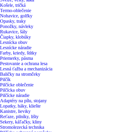
Košele, tričká
Termo-oblečenie
Nohavice, golfky
Opasky, traky
Ponožky, návleky
Rukavice, šály
Čiapky, klobúky
Lesnícka obuv
Lesnícke náradie
Farby, kriedy, štítky
Priemerky, pásma
Pestovanie a ochrana lesa
Lesná ťažba a mechanizácia
Baličky na stromčeky
Pilčík
Pilčícke oblečenie
Pilčícka obuv
Pilčícke náradie
Adaptéry na pílu, stojany
Lopatky, háky, kliešte
Kanistre, lieviky
Reťaze, pilníky, lišty
Sekery, káľačky, kliny
Stromolezecká technika