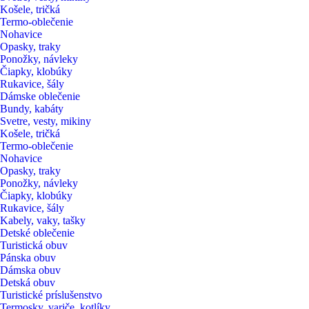
Košele, tričká
Termo-oblečenie
Nohavice
Opasky, traky
Ponožky, návleky
Čiapky, klobúky
Rukavice, šály
Dámske oblečenie
Bundy, kabáty
Svetre, vesty, mikiny
Košele, tričká
Termo-oblečenie
Nohavice
Opasky, traky
Ponožky, návleky
Čiapky, klobúky
Rukavice, šály
Kabely, vaky, tašky
Detské oblečenie
Turistická obuv
Pánska obuv
Dámska obuv
Detská obuv
Turistické príslušenstvo
Termosky, variče, kotlíky