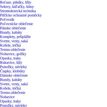
Reťaze, pilníky, lišty
Sekery, káľačky, kliny
Stromolezecká technika
Pilčícke ochranné pomôcky
Poľovník
Poľovnícke oblečenie
Pánske oblečenie
Bundy, kabáty
Komplety, pršiplášte
Svetre, vesty, saká
Košele, tričká
Termo-oblečenie
Nohavice, golfky
Opasky, traky
Rukavice, šály
Ponožky, návleky
Čiapky, klobúky
Dámske oblečenie
Bundy, kabáty
Svetre, vesty, saká
Košele, tričká
Termo-oblečenie
Nohavice
Opasky, traky
Ponožky, návleky