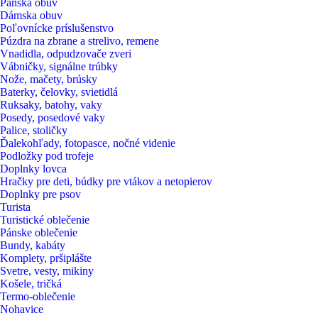
Pánska obuv
Dámska obuv
Poľovnícke príslušenstvo
Púzdra na zbrane a strelivo, remene
Vnadidla, odpudzovače zveri
Vábničky, signálne trúbky
Nože, mačety, brúsky
Baterky, čelovky, svietidlá
Ruksaky, batohy, vaky
Posedy, posedové vaky
Palice, stoličky
Ďalekohľady, fotopasce, nočné videnie
Podložky pod trofeje
Doplnky lovca
Hračky pre deti, búdky pre vtákov a netopierov
Doplnky pre psov
Turista
Turistické oblečenie
Pánske oblečenie
Bundy, kabáty
Komplety, pršiplášte
Svetre, vesty, mikiny
Košele, tričká
Termo-oblečenie
Nohavice