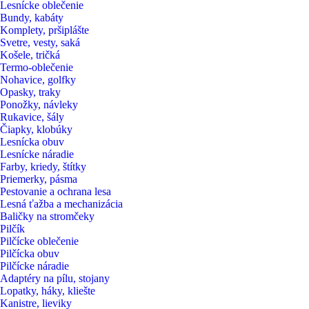
Lesnícke oblečenie
Bundy, kabáty
Komplety, pršiplášte
Svetre, vesty, saká
Košele, tričká
Termo-oblečenie
Nohavice, golfky
Opasky, traky
Ponožky, návleky
Rukavice, šály
Čiapky, klobúky
Lesnícka obuv
Lesnícke náradie
Farby, kriedy, štítky
Priemerky, pásma
Pestovanie a ochrana lesa
Lesná ťažba a mechanizácia
Baličky na stromčeky
Pilčík
Pilčícke oblečenie
Pilčícka obuv
Pilčícke náradie
Adaptéry na pílu, stojany
Lopatky, háky, kliešte
Kanistre, lieviky