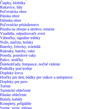
Čiapky, klobúky
Rukavice, šály
Poľovnícka obuv
Pánska obuv
Dámska obuv
Poľovnícke príslušenstvo
Púzdra na zbrane a strelivo, remene
Vnadidla, odpudzovače zveri
Vábničky, signálne trúbky
Nože, mačety, brúsky
Baterky, čelovky, svietidlá
Ruksaky, batohy, vaky
Posedy, posedové vaky
Palice, stoličky
Ďalekohľady, fotopasce, nočné videnie
Podložky pod trofeje
Doplnky lovca
Hračky pre deti, búdky pre vtákov a netopierov
Doplnky pre psov
Turista
Turistické oblečenie
Pánske oblečenie
Bundy, kabáty
Komplety, pršiplášte
Svetre, vesty, mikiny